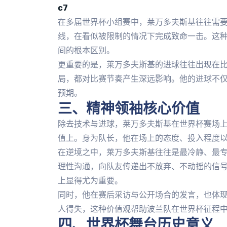
c7
在多届世界杯小组赛中，莱万多夫斯基往往需
线，在看似被限制的情况下完成致命一击。这
间的根本区别。
更重要的是，莱万多夫斯基的进球往往出现在
局，都对比赛节奏产生深远影响。他的进球不
预期。
三、精神领袖核心价值
除去技术与进球，莱万多夫斯基在世界杯赛场
值上。身为队长，他在场上的态度、投入程度
在逆境之中，莱万多夫斯基往往是最冷静、最
理性沟通，向队友传递出不放弃、不动摇的信
上显得尤为重要。
同时，他在赛后采访与公开场合的发言，也体
人得失，这种价值观帮助波兰队在世界杯征程
四、世界杯舞台历史意义