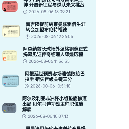
帅 开启新征程与球队未来挑战
2026-08-06 13:09:21
雷吉隆提前结束曼联租借生涯
转会加盟布伦特福德
2026-08-06 12:26:05
阿森纳酋长球场外温格铜像正式
揭幕见证传奇经理人辉煌历程
2026-08-06 11:36:35
阿根廷世预赛客场遗憾败给巴
拉圭 错失晋级关键三分
2026-08-06 10:51:18
阿尔及利亚非洲杯小组垫底惨遭
出局 贝尔马迪功勋主帅职位遭
解雇
2026-08-06 10:07:13
里昂法甲垫底奇迹逆转全员爆