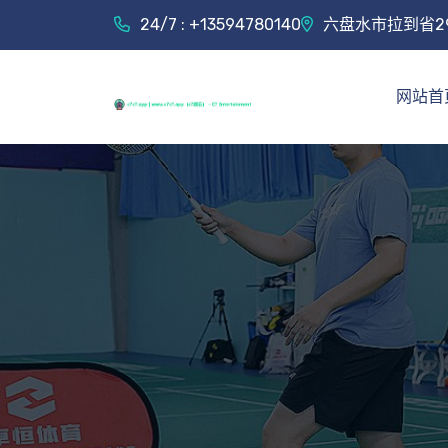
24/7 : +13594780140
六盘水市拉到省2
网站首