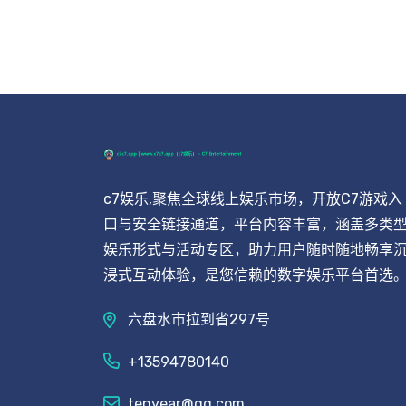
c7娱乐,聚焦全球线上娱乐市场，开放C7游戏入
口与安全链接通道，平台内容丰富，涵盖多类
娱乐形式与活动专区，助力用户随时随地畅享
浸式互动体验，是您信赖的数字娱乐平台首选
六盘水市拉到省297号
+13594780140
tenyear@qq.com