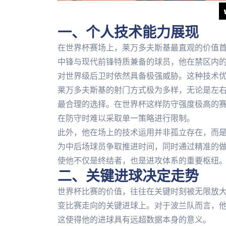
一、个人技术能力展现
在世界杯赛场上，莱万多夫斯基最直观的价值
中锋与现代前锋特质兼备的球员，他在禁区内
对世界级后卫时依然具备极强威胁。这种技术
莱万多夫斯基的射门方式极为多样，无论是左
最合理的选择。在世界杯这样防守强度极高的赛
在防守时难以采取单一策略进行限制。
此外，他在场上的技术运用并非孤立存在，而
为中后场球员争取推进时间，同时通过精准的
使他不仅是终结者，也是进攻体系的重要枢纽
二、关键进球决定走势
世界杯比赛的价值，往往在关键时刻被无限放
变比赛走向的关键进球上。对于波兰队而言，
这使得他的进球具有远超数据本身的意义。