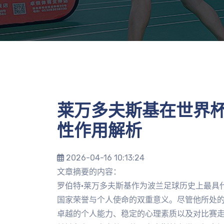
莱万多夫斯基在世界
性作用解析
2026-04-16 10:13:24
文章摘要的内容：
罗伯特·莱万多夫斯基作为波兰足球历史上最具
国家荣誉与个人使命的双重意义。尽管他所处
卓越的个人能力、稳定的心理素质以及对比赛