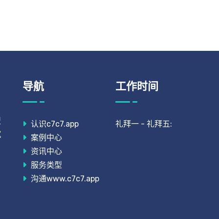
导航
工作时间
型
认识c7c7.app
礼拜一 - 礼拜五:
沉
案例中心
。
资讯中心
服务类型
沟通www.c7c7.app