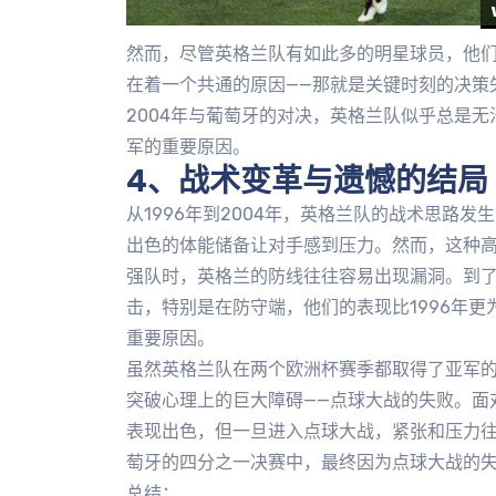
然而，尽管英格兰队有如此多的明星球员，他
在着一个共通的原因——那就是关键时刻的决策
2004年与葡萄牙的对决，英格兰队似乎总是
军的重要原因。
4、战术变革与遗憾的结局
从1996年到2004年，英格兰队的战术思路发
出色的体能储备让对手感到压力。然而，这种
强队时，英格兰的防线往往容易出现漏洞。到了
击，特别是在防守端，他们的表现比1996年
重要原因。
虽然英格兰队在两个欧洲杯赛季都取得了亚军的佳
突破心理上的巨大障碍——点球大战的失败。面
表现出色，但一旦进入点球大战，紧张和压力往
萄牙的四分之一决赛中，最终因为点球大战的
总结：