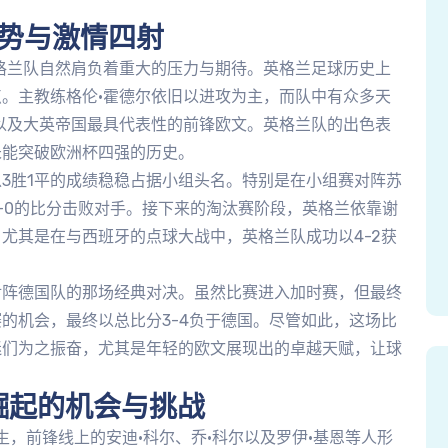
优势与激情四射
英格兰队自然肩负着重大的压力与期待。英格兰足球历史上
。主教练格伦·霍德尔依旧以进攻为主，而队中有众多天
以及大英帝国最具代表性的前锋欧文。英格兰队的出色表
未能突破欧洲杯四强的历史。
3胜1平的成绩稳稳占据小组头名。特别是在小组赛对阵苏
-0的比分击败对手。接下来的淘汰赛阶段，英格兰依靠谢
尤其是在与西班牙的点球大战中，英格兰队成功以4-2获
对阵德国队的那场经典对决。虽然比赛进入加时赛，但最终
的机会，最终以总比分3-4负于德国。尽管如此，这场比
迷们为之振奋，尤其是年轻的欧文展现出的卓越天赋，让球
崛起的机会与挑战
生，前锋线上的安迪·科尔、乔·科尔以及罗伊·基恩等人形