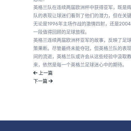
英格兰队在连续两届欧洲杯中获得亚军，既是
队的表现让球迷们看到了他们的潜力，但在关
无论是1996年主场作战的激情四射，还是20
一段值得回顾的足球旅程。
英格兰连续两届欧洲杯亚军的故事，反映了足球
策果断。尽管最终未能夺冠，但英格兰队的表
间的流逝，英格兰队或许会从这些经验中汲取
来，依然是每一个英格兰足球迷心中的期待。
上一篇
下一篇