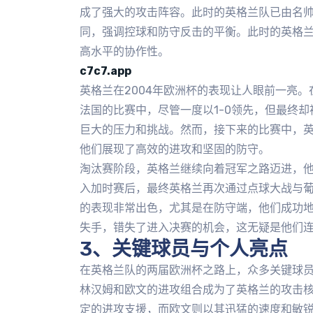
成了强大的攻击阵容。此时的英格兰队已由名帅
同，强调控球和防守反击的平衡。此时的英格
高水平的协作性。
c7c7.app
英格兰在2004年欧洲杯的表现让人眼前一亮
法国的比赛中，尽管一度以1-0领先，但最终却
巨大的压力和挑战。然而，接下来的比赛中，
他们展现了高效的进攻和坚固的防守。
淘汰赛阶段，英格兰继续向着冠军之路迈进，
入加时赛后，最终英格兰再次通过点球大战与
的表现非常出色，尤其是在防守端，他们成功
失手，错失了进入决赛的机会，这无疑是他们
3、关键球员与个人亮点
在英格兰队的两届欧洲杯之路上，众多关键球员
林汉姆和欧文的进攻组合成为了英格兰的攻击
定的进攻支援，而欧文则以其迅猛的速度和敏