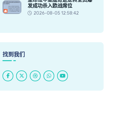
发成功杀入欧战席位
2026-08-05 12:58:42
找到我们