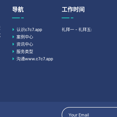
导航
工作时间
型
认识c7c7.app
礼拜一 - 礼拜五:
沉
案例中心
。
资讯中心
服务类型
沟通www.c7c7.app