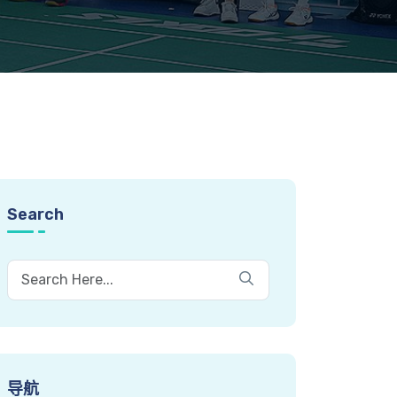
Search
导航