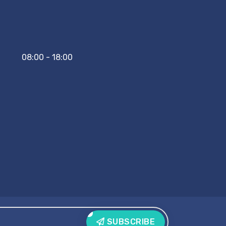
08:00 - 18:00
SUBSCRIBE