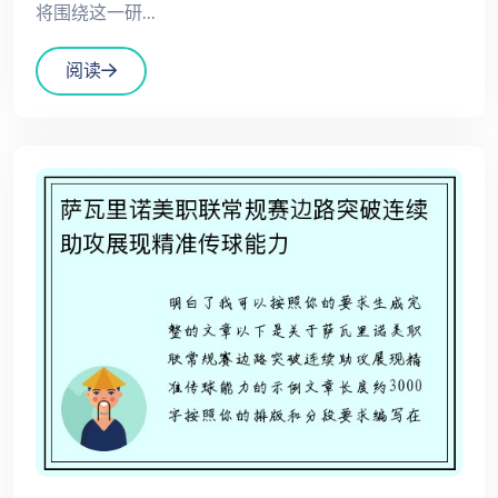
将围绕这一研...
阅读