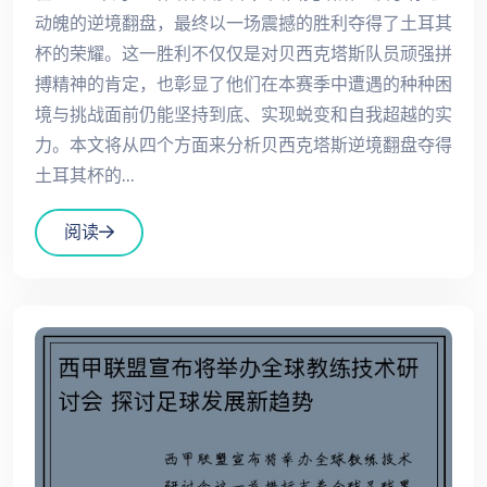
动魄的逆境翻盘，最终以一场震撼的胜利夺得了土耳其
杯的荣耀。这一胜利不仅仅是对贝西克塔斯队员顽强拼
搏精神的肯定，也彰显了他们在本赛季中遭遇的种种困
境与挑战面前仍能坚持到底、实现蜕变和自我超越的实
力。本文将从四个方面来分析贝西克塔斯逆境翻盘夺得
土耳其杯的...
阅读