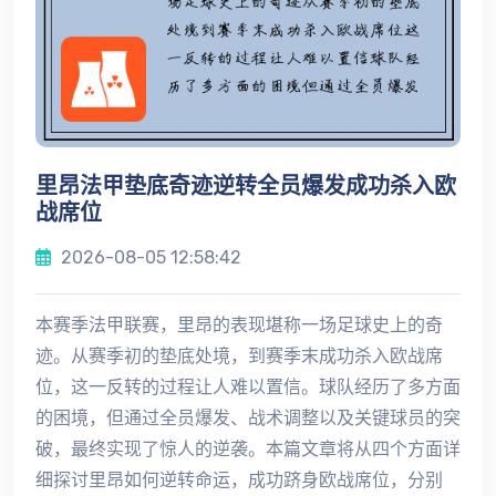
里昂法甲垫底奇迹逆转全员爆发成功杀入欧
战席位
2026-08-05 12:58:42
本赛季法甲联赛，里昂的表现堪称一场足球史上的奇
迹。从赛季初的垫底处境，到赛季末成功杀入欧战席
位，这一反转的过程让人难以置信。球队经历了多方面
的困境，但通过全员爆发、战术调整以及关键球员的突
破，最终实现了惊人的逆袭。本篇文章将从四个方面详
细探讨里昂如何逆转命运，成功跻身欧战席位，分别