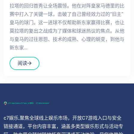
拉塔的回归首秀让全场震惊。他在对阵皇家马德里的比
赛中打入了关键一球，击破了自己曾经效力过的“旧主”
皇马的球门。这一进球不仅帮助新东家赢得比赛，也让
莫拉塔的复出之战成为了媒体和球迷热议的焦点。从他
与皇马的过往恩怨、技术的成熟、心理的蜕变，到他与
新东家...
阅读
c7娱乐,聚焦全球线上娱乐市场，开放C7游戏入口与安全
链接通道，平台内容丰富，涵盖多类型娱乐形式与活动专