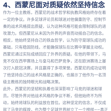
4、西蒙尼面对质疑依然坚持信念
作为一位主教练，西蒙尼的战术哲学和执教风格始终存在着
一定的争议。许多足球评论员和球迷对他偏重防守、控制节
奏的战术风格提出质疑，认为这种风格可能会限制球队的进
攻潜力。但西蒙尼从未因为外界的声音而动摇自己的信念。
相反，他始终坚持自己的铁血哲学，认为防守是球队成功的
基础，只有稳固防线，才能确保球队在比赛中掌握主动权。
西蒙尼通过实际成绩回应了外界的质疑。在他的带领下，马
竞不仅在西甲赛场上与皇马和巴萨竞争，还在欧洲赛场上屡
次打入欧冠决赛，并且赢得了多项荣誉。西蒙尼的成功证明
了他坚持自己的战术风格是正确的，也展示了他作为一名顶
级主教练的独特眼光和战略决策。
此外，西蒙尼的坚韧和执着也深深影响了马竞的球迷和球
员。尽管外界对他战术风格的争议不断，但他始终不为所
动，始终将球队的利益放在首位。这种坚定的信念，不仅成
就了马竞的辉煌，也为整个足球世界树立了一个榜样——真正