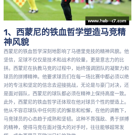
1、西蒙尼的铁血哲学塑造马竞精
神风貌
西蒙尼的铁血哲学深刻地影响了马德里竞技的精神风貌。他
坚信，足球不仅仅是技术和战术的较量，更是意志力的比
拼。西蒙尼在执教马竞的过程中，始终强调团队的凝聚力和
球员的拼搏精神。他要求球员们在每一场比赛中都必须以绝
对的专注和坚定的信念去迎接挑战，无论是与豪门对决，还
是面对弱队，西蒙尼的球队都必须在精神上保持高度一致。
此外，西蒙尼的铁血哲学还体现在他对球员个性的塑造上。
他从不容忍球队中任何形式的懈怠和松懈，在他的调教下，
马竞球员的心态趋于成熟和坚韧。这种不畏强敌、勇于拼搏
的精神，使得马竞在面对强大的对手时，往往能够超常发