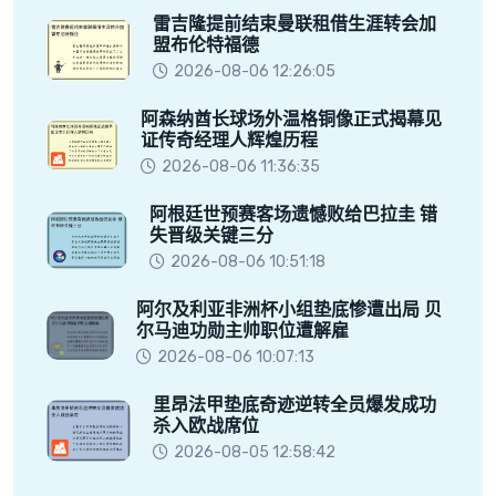
雷吉隆提前结束曼联租借生涯转会加
盟布伦特福德
2026-08-06 12:26:05
阿森纳酋长球场外温格铜像正式揭幕见
证传奇经理人辉煌历程
2026-08-06 11:36:35
阿根廷世预赛客场遗憾败给巴拉圭 错
失晋级关键三分
2026-08-06 10:51:18
阿尔及利亚非洲杯小组垫底惨遭出局 贝
尔马迪功勋主帅职位遭解雇
2026-08-06 10:07:13
里昂法甲垫底奇迹逆转全员爆发成功
杀入欧战席位
2026-08-05 12:58:42