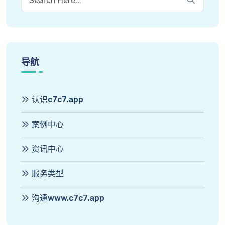
导航
认识c7c7.app
案例中心
资讯中心
服务类型
沟通www.c7c7.app