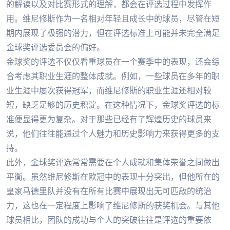
的解读以及对比赛形式的理解，都会在评选过程中发挥作
用。维尼修斯作为一名相对年轻且成长中的球员，尽管在短
期内展现了极强的潜力，但在评选标准上可能并未完全满足
金球奖评选委员会的偏好。
金球奖的评选不仅仅看重球员在一个赛季中的表现，还会综
合考虑其职业生涯的整体成就。例如，一些球员在多年的职
业生涯中屡次获得冠军，而维尼修斯的职业生涯还相对较
短，缺乏足够的历史积淀。在这种情况下，金球奖评选的标
准便显得更为复杂。对于那些已经有了辉煌历史的球员来
说，他们往往能通过个人魅力和历史影响力来获得更多的支
持。
此外，金球奖评选常常需要在个人成就和集体荣誉之间做出
平衡。虽然维尼修斯在欧冠中的表现十分突出，但他所在的
皇家马德里队并没有在所有比赛中展现出无可匹敌的统治
力，这也在一定程度上影响了维尼修斯的获奖机会。与其他
球员相比，团队的成功与个人的突破往往是评选的重要依