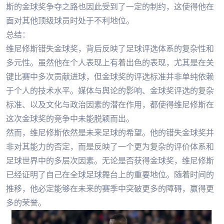
斯的金球奖争夺之路也因此受到了一定的制约，这使得他在
面对其他顶级球员时处于不利地位。
总结：
维尼修斯错失金球奖，背后反映了足球评选体系的复杂性和
多元性。虽然他在个人表现上有着出色的表现，尤其是在关
键比赛中多次贡献进球，但金球奖的评选标准并非单纯依赖
于个人的技术水平。媒体与舆论的影响、金球奖评选的复杂
标准、以及文化与政治因素的潜在作用，都使得维尼修斯在
这次金球奖的竞争中未能脱颖而出。
然而，维尼修斯依然是未来足球的希望。他的错失金球奖并
非对其能力的否定，而是反映了一个更为复杂的评价体系和
足球世界中的多层次因素。无论是否获得金球奖，维尼修斯
已经证明了自己在全球足球舞台上的重要地位。随着时间的
推移，他必定能够在未来的赛季中突破更多的障碍，赢得更
多的荣誉。