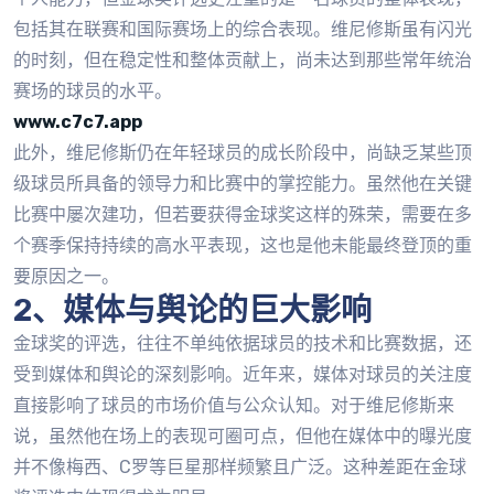
包括其在联赛和国际赛场上的综合表现。维尼修斯虽有闪光
的时刻，但在稳定性和整体贡献上，尚未达到那些常年统治
赛场的球员的水平。
www.c7c7.app
此外，维尼修斯仍在年轻球员的成长阶段中，尚缺乏某些顶
级球员所具备的领导力和比赛中的掌控能力。虽然他在关键
比赛中屡次建功，但若要获得金球奖这样的殊荣，需要在多
个赛季保持持续的高水平表现，这也是他未能最终登顶的重
要原因之一。
2、媒体与舆论的巨大影响
金球奖的评选，往往不单纯依据球员的技术和比赛数据，还
受到媒体和舆论的深刻影响。近年来，媒体对球员的关注度
直接影响了球员的市场价值与公众认知。对于维尼修斯来
说，虽然他在场上的表现可圈可点，但他在媒体中的曝光度
并不像梅西、C罗等巨星那样频繁且广泛。这种差距在金球