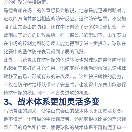
方的强攻时保持稳定。
马德鲁加在场上的位置感极为敏锐，他总是能迅速判断对方
进攻的方向并做出相应的防守反应。这种防守智慧，不仅加
强了山东泰山的防线，还在中场创造了更多的拦截机会，有
效削弱了对方的进攻威胁。在马德鲁加的帮助下，山东泰山
在中场的控制力和防守反击能力得到了进一步提升，球队在
比赛中的整体防守表现得到了质的飞跃。
此外，马德鲁加在防守端的传球转接也对球队的整体防守体
系起到了良好的补充作用。他能够在抢断后的瞬间迅速将球
转移至前场，形成有效的进攻反击。这种快速转换的能力，
不仅在防守时给球队带来了安全感，也使得山东泰山能够保
持防守端的稳固同时，不丧失进攻的机会。
3、战术体系更加灵活多变
马德鲁加的到来，使得山东泰山的战术体系更加灵活多变。
他不仅是一个可靠的中场调度者，还能够根据比赛的需求调
整自己的角色和位置，使得球队的战术体系不再拘泥于单一