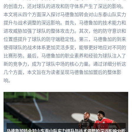
的创造力，还对球队的进攻和防守体系产生了深远的影响。
本文将从四个方面深入探讨马德鲁加转会对山东泰山队实力
提升与战术调整的深远影响。首先，马德鲁加的技术能力和
进攻威胁加强了球队的整体攻击力。其次，他的防守意识和
位置感提升了球队的防守端稳定性。第三，马德鲁加的到来
使得球队的战术体系更加灵活多变，能够更好地应对不同的
比赛形势。最后，马德鲁加的职业素养和经验为球队注入了
新的竞争力，成为了球队中场的核心力量。通过详细分析这
几个方面，本文旨在为读者呈现马德鲁加加盟后的整体影
响。