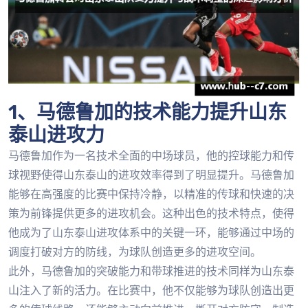
1、马德鲁加的技术能力提升山东
泰山进攻力
马德鲁加作为一名技术全面的中场球员，他的控球能力和传
球视野使得山东泰山的进攻效率得到了明显提升。马德鲁加
能够在高强度的比赛中保持冷静，以精准的传球和快速的决
策为前锋提供更多的进攻机会。这种出色的技术特点，使得
他成为了山东泰山进攻体系中的关键一环，能够通过中场的
调度打破对方的防线，为球队创造更多的进攻空间。
此外，马德鲁加的突破能力和带球推进的技术同样为山东泰
山注入了新的活力。在比赛中，他不仅能够为球队创造出更