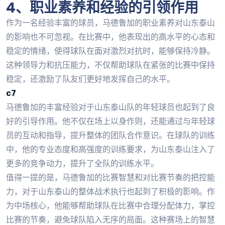
4、职业素养和经验的引领作用
作为一名经验丰富的球员，马德鲁加的职业素养对山东泰山
的影响也不可忽视。在比赛中，他表现出的高水平的心态和
稳定的情绪，使得球队在面对激烈对抗时，能够保持冷静。
这种领导力和抗压能力，不仅帮助球队在紧张的比赛中保持
稳定，还激励了队友们更好地发挥自己的水平。
c7
马德鲁加的丰富经验对于山东泰山队的年轻球员也起到了良
好的引导作用。他不仅在场上以身作则，还能通过与年轻球
员的互动和指导，提升整体的团队合作意识。在球队的训练
中，他的专业态度和高强度的训练要求，为山东泰山注入了
更多的竞争动力，提升了全队的训练水平。
值得一提的是，马德鲁加的比赛智慧和对比赛节奏的把控能
力，对于山东泰山的整体战术执行也起到了积极的影响。作
为中场核心，他能够帮助球队在比赛中合理分配体力，掌控
比赛的节奏，避免球队陷入无序的局面。这种赛场上的智慧