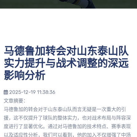
马德鲁加转会对山东泰山队
实力提升与战术调整的深远
影响分析
2025-12-19 11:38:36
文章摘要：
马德鲁加的转会对于山东泰山队而言无疑是一次重大的引
援，这不仅提升了球队的整体实力，也对战术布局与阵容深
度进行了显著优化。通过对马德鲁加的技术特点、赛季表现
以及适应性分析，我们可以看到，他的加入不仅增强了中场