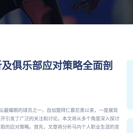
析及俱乐部应对策略全面剖
世界足坛最耀眼的球员之一，自加盟拜仁慕尼黑以来，一度展现
离开引发了广泛的关注和讨论。本文将从多个角度深入探讨
采取的应对策略。首先，文章将分析马内个人职业生涯的变