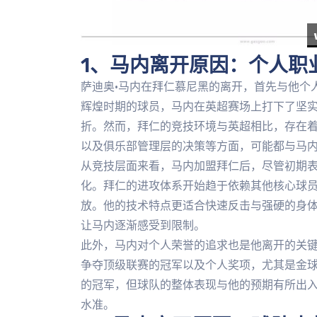
1、马内离开原因：个人职
萨迪奥·马内在拜仁慕尼黑的离开，首先与他个
辉煌时期的球员，马内在英超赛场上打下了坚
折。然而，拜仁的竞技环境与英超相比，存在
以及俱乐部管理层的决策等方面，可能都与马
从竞技层面来看，马内加盟拜仁后，尽管初期
化。拜仁的进攻体系开始趋于依赖其他核心球
放。他的技术特点更适合快速反击与强硬的身
让马内逐渐感受到限制。
此外，马内对个人荣誉的追求也是他离开的关
争夺顶级联赛的冠军以及个人奖项，尤其是金
的冠军，但球队的整体表现与他的预期有所出
水准。