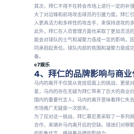
其次，拜仁不得不在转会市场上进行一定的补
大了对边锋和前场攻击球员的引援力度。拜仁
入更具活力和多样性的攻击手，来保持进攻的
此外，拜仁在人员管理方面也采取了更加灵活
能会对球队的士气和凝聚力造成一定的影响，
同承担起责任。球队内部的氛围和凝聚力是成
备。
c7娱乐
4、拜仁的品牌影响与商业
马内的离开不仅是从竞技层面上的挑战，更是
星，马内的存在无疑为拜仁带来了巨大的商业
围内的重要代言人。马内的离开意味着拜仁失
市场推广无疑是一次损失。
为了应对这一挑战，拜仁慕尼黑采取了一系列
合作，来填补马内离开后的空缺。球迷们对穆
的形象代言，维持着品牌的影响力。