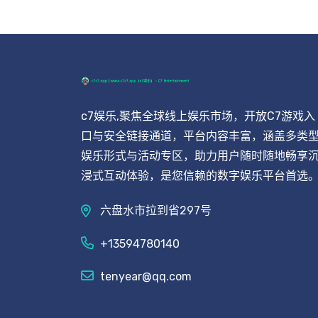
c7娱乐,聚焦全球线上娱乐市场，开放C7游戏入
口与安全链接通道，平台内容丰富，涵盖多类
娱乐形式与活动专区，助力用户随时随地畅享
浸式互动体验，是您信赖的数字娱乐平台首选
六盘水市拉到省297号
+13594780140
tenyear@qq.com