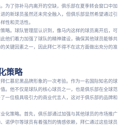
强。为了弥补马内离开的空缺，俱乐部在夏季转会窗口中加
引进的新球员虽然还未完全融入，但俱乐部显然希望通过引
多样性和灵活性。
的策略。球队管理层认识到，像马内这样的球员离开后，可
因此他们着力加强了球队的精神建设，确保其他球员能够共
功的关键因素之一，因此拜仁不得不在这方面做出充分的准
化策略
对拜仁慕尼黑品牌形象的一次考验。作为一名国际知名的球
价值。他不仅是球队的核心球员之一，也是俱乐部在全球范
去了一位极具吸引力的商业代言人，这对于俱乐部的品牌和
商业化策略。首先，俱乐部通过加强与其他球员的市场推广
勒、诺伊尔等球员有着强烈的情感依赖，拜仁通过这些球员