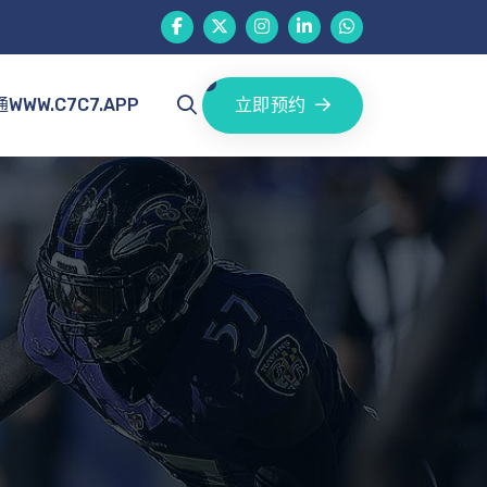
立即预约
WWW.C7C7.APP