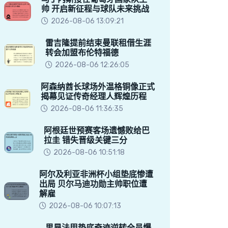
帅 开启新征程与球队未来挑战
2026-08-06 13:09:21
雷吉隆提前结束曼联租借生涯
转会加盟布伦特福德
2026-08-06 12:26:05
阿森纳酋长球场外温格铜像正式
揭幕见证传奇经理人辉煌历程
2026-08-06 11:36:35
阿根廷世预赛客场遗憾败给巴
拉圭 错失晋级关键三分
2026-08-06 10:51:18
阿尔及利亚非洲杯小组垫底惨遭
出局 贝尔马迪功勋主帅职位遭
解雇
2026-08-06 10:07:13
里昂法甲垫底奇迹逆转全员爆