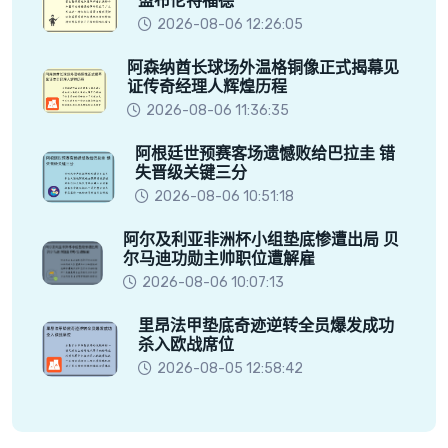
盟布伦特福德
2026-08-06 12:26:05
阿森纳酋长球场外温格铜像正式揭幕见
证传奇经理人辉煌历程
2026-08-06 11:36:35
阿根廷世预赛客场遗憾败给巴拉圭 错
失晋级关键三分
2026-08-06 10:51:18
阿尔及利亚非洲杯小组垫底惨遭出局 贝
尔马迪功勋主帅职位遭解雇
2026-08-06 10:07:13
里昂法甲垫底奇迹逆转全员爆发成功
杀入欧战席位
2026-08-05 12:58:42