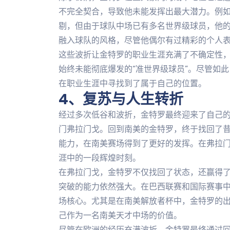
不完全契合，导致他未能发挥出最大潜力。例
剔，但由于球队中场已有多名世界级球员，他
融入球队的风格，尽管他偶尔有过精彩的个人
这些波折让金特罗的职业生涯充满了不确定性
始终未能彻底爆发的“准世界级球员”。尽管如
在职业生涯中寻找到了属于自己的位置。
4、复苏与人生转折
经过多次低谷和波折，金特罗最终迎来了自己
门弗拉门戈。回到南美的金特罗，终于找回了
能力，在南美赛场得到了更好的发挥。在弗拉
涯中的一段辉煌时刻。
在弗拉门戈，金特罗不仅找回了状态，还赢得
突破的能力依然强大。在巴西联赛和国际赛事
场核心。尤其是在南美解放者杯中，金特罗的
己作为一名南美天才中场的价值。
尽管在欧洲的经历充满波折，金特罗最终通过