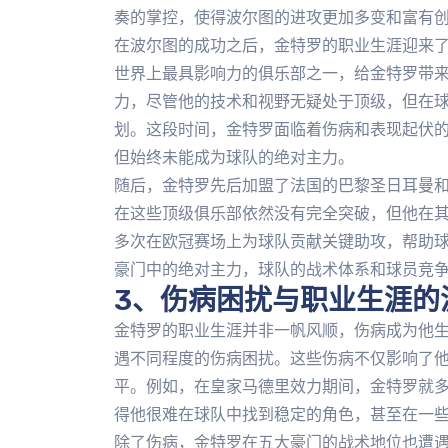
奏的掌控，使得波尔图的进攻更加多变和富有
在波尔图的成功之后，金特罗的职业生涯迎来了
世界上最具影响力的俱乐部之一，给金特罗带
力，尽管他的技术和视野无疑处于顶级，但在
划。这段时间，金特罗面临着伤病和表现起伏
但始终未能成为球队的绝对主力。
随后，金特罗先后加盟了法国的巴黎圣日耳曼
在这些顶级俱乐部依然没有完全突破，但他在
多次在欧冠赛场上为球队贡献关键助攻，帮助
豪门中的绝对主力，球队的战术体系和球员竞
3、伤病困扰与职业生涯的
金特罗的职业生涯并非一帆风顺，伤病成为他
遇不同程度的伤病困扰。这些伤病不仅影响了
平。例如，在皇家马德里效力期间，金特罗就
得他很难在球队中找到稳定的角色，甚至在一
除了伤病，金特罗在五大豪门的战术地位也遭