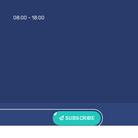
08:00 - 18:00
SUBSCRIBE