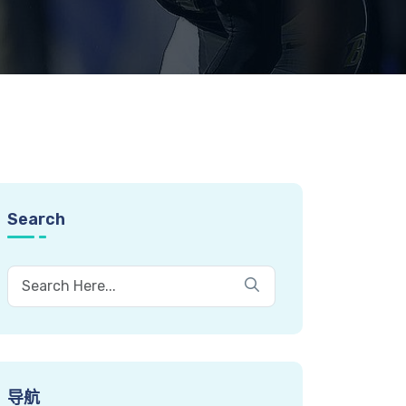
Search
导航