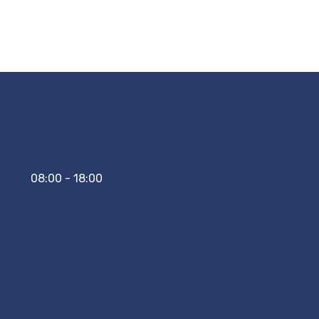
08:00 - 18:00