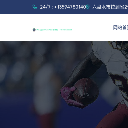
24/7 : +13594780140
六盘水市拉到省2
网站首