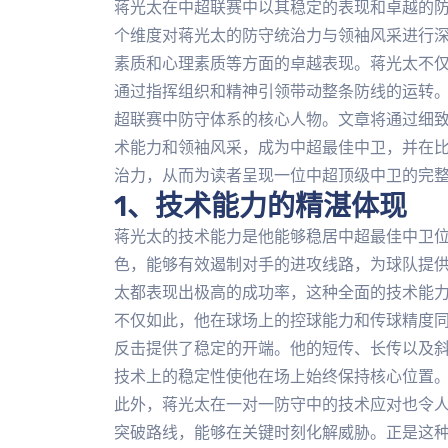
蒋光太在中超联赛中以其稳定的表现和卓越的
个维度对蒋光太的防守统治力与领袖风采进行
素质和心理素质等方面的卓越表现。蒋光太不
通过指挥组织和精神引领带动整条防线的运转
超联赛中防守体系的核心人物。文章将通过细
术能力和领袖风采，成为中超最佳中卫，并在
治力，从而为读者呈现一位中超顶级中卫的完
1、技术能力的精湛体现
蒋光太的技术能力是他能够稳居中超最佳中卫
色，能够有效遏制对手的进攻线路，为球队提
太都表现出极高的成功率，这种全面的技术能
不仅如此，他在球场上的控球能力和传球精度
反击提供了稳定的开端。他的短传、长传以及
技术上的稳定性使他在场上始终保持核心位置
此外，蒋光太在一对一防守中的技术应对也令
突破路线，能够在关键时刻化解威胁。正是这