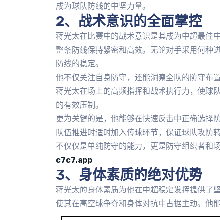
成为球队防线的中坚力量。
2、战术意识的全面掌控
蒋光太在比赛中的战术意识是其成为中超最佳
整条防线保持紧密和高效。无论对手采用何种
防线的稳定。
他不仅关注自身防守，还能洞察全队的防守布
蒋光太在场上的高频指挥和战术执行力，使球
的有效压制。
更为关键的是，他能够在快速反击中正确选择
队伍推进时适时加入传球环节，保证球队攻防
不仅仅是单纯防守的能力，更是防守组织者和
c7c7.app
3、身体素质的绝对优势
蒋光太的身体素质为他在中超稳定发挥提供了
使其在高空球争夺和身体对抗中占据主动。他