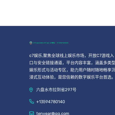
c7娱乐,聚焦全球线上娱乐市场，开放C7游戏入
口与安全链接通道，平台内容丰富，涵盖多类
娱乐形式与活动专区，助力用户随时随地畅享
浸式互动体验，是您信赖的数字娱乐平台首选
六盘水市拉到省297号
+13594780140
tenyear@qq.com