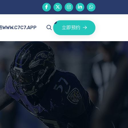
立即预约
WWW.C7C7.APP