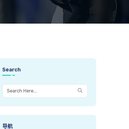
Search
导航