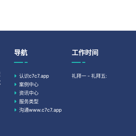
导航
工作时间
型
认识c7c7.app
礼拜一 - 礼拜五:
沉
案例中心
。
资讯中心
服务类型
沟通www.c7c7.app