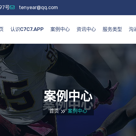
97号
tenyear@qq.com
页
认识C7C7.APP
案例中心
资讯中心
服务类型
沟通
案例中心
首页
案例中心