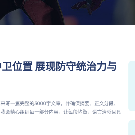
卫位置 展现防守统治力与
来写一篇完整的3000字文章，并确保摘要、正文分段、
，我会精心组织每一部分内容，让每段均衡，语言清晰且具