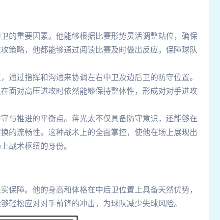
中卫的重要因素。他能够根据比赛形势灵活调整站位，确保
进攻策略，他都能够通过阅读比赛及时做出反应，保障球队
置，通过指挥和沟通来协调左右中卫及边后卫的防守位置。
队在面对高压进攻时依然能够保持整体性，形成对对手进攻
防守与推进的平衡点。蒋光太不仅具备防守意识，还能够在
转换的流畅性。这种战术上的全面掌控，使他在场上展现出
场上战术枢纽的身份。
坚实保障。他的身高和体格在中后卫位置上具备天然优势，
能够轻松应对对手前锋的冲击，为球队减少失球风险。