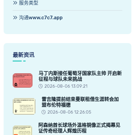
服务类型
沟通www.c7c7.app
最新资讯
马丁内斯接任葡萄牙国家队主帅 开启新
征程与球队未来挑战
2026-08-06 13:09:21
雷吉隆提前结束曼联租借生涯转会加
盟布伦特福德
2026-08-06 12:26:05
阿森纳酋长球场外温格铜像正式揭幕见
证传奇经理人辉煌历程