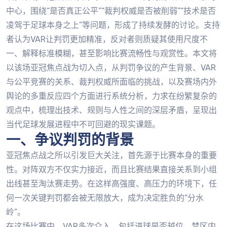
中心，围绕“是否真正公平”“裁判权威是否被削弱”“技术是否
凌驾于足球本身之上”等问题，形成了持续发酵的讨论。支持
者认为VAR让判罚更加精准，反对者则质疑其使用尺度不
一、解释标准模糊，甚至影响比赛流畅性与观赏性。本文将
以该场亚冠焦点战为切入点，从判罚争议的产生背景、VAR
与公平竞赛的关系、裁判权威所面临的挑战，以及赛场内外
舆论的多重反应四个方面进行系统分析，力求在纷繁复杂的
观点中，梳理出技术、规则与人性之间的深层矛盾，呈现出
当代足球发展进程中不可回避的现实课题。
一、争议判罚的背景
亚冠焦点战之所以引发巨大关注，首先源于比赛本身的重要
性。对阵双方不仅实力接近，而且比赛结果直接关系到小组
出线甚至淘汰赛走势。在这样高强度、高压力的环境下，任
何一次关键判罚都会被无限放大，成为决定胜负的“分水
岭”。
在这场比赛中，VAR多次介入，包括进球是否越位、禁区内