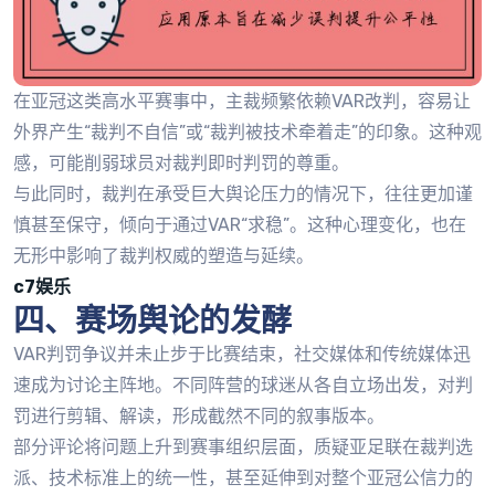
在亚冠这类高水平赛事中，主裁频繁依赖VAR改判，容易让
外界产生“裁判不自信”或“裁判被技术牵着走”的印象。这种观
感，可能削弱球员对裁判即时判罚的尊重。
与此同时，裁判在承受巨大舆论压力的情况下，往往更加谨
慎甚至保守，倾向于通过VAR“求稳”。这种心理变化，也在
无形中影响了裁判权威的塑造与延续。
c7娱乐
四、赛场舆论的发酵
VAR判罚争议并未止步于比赛结束，社交媒体和传统媒体迅
速成为讨论主阵地。不同阵营的球迷从各自立场出发，对判
罚进行剪辑、解读，形成截然不同的叙事版本。
部分评论将问题上升到赛事组织层面，质疑亚足联在裁判选
派、技术标准上的统一性，甚至延伸到对整个亚冠公信力的