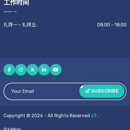
工作时间
礼拜一 - 礼拜五:
08:00 - 18:00
SUBSCRIBE
Copyright © 2026 - All Rights Reserved
c7
.
SiteMap