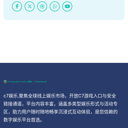
c7娱乐,聚焦全球线上娱乐市场，开放C7游戏入口与安全
链接通道，平台内容丰富，涵盖多类型娱乐形式与活动专
区，助力用户随时随地畅享沉浸式互动体验，是您信赖的
数字娱乐平台首选。