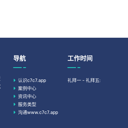
导航
工作时间
型
认识c7c7.app
礼拜一 - 礼拜五:
沉
案例中心
。
资讯中心
服务类型
沟通www.c7c7.app