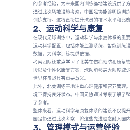
的参考经验，为未来国内训练基地建设提供了
通过此次场地设施考察，中国足协能够明确训
训练支持。这将直接提升球员的技术水平和比赛
2、运动科学与康复
在现代足球训练中，运动科学与康复体系的重
运动科学配置，包括体能监测系统、智能训练
数据，为科学训练提供依据。
考察团队还重点学习了北美在伤病预防和康复
段以及个性化康复方案，球队能够最大限度减
世界杯备战具有重要意义。
此外，北美训练基地注重心理健康和营养管理
境下保持良好状态。中国足协通过考察了解了
了参考。
整体来看，运动科学与康复体系的建设不仅提
国足协通过此次考察，将这些先进理念融入国内
3、管理模式与运营经验