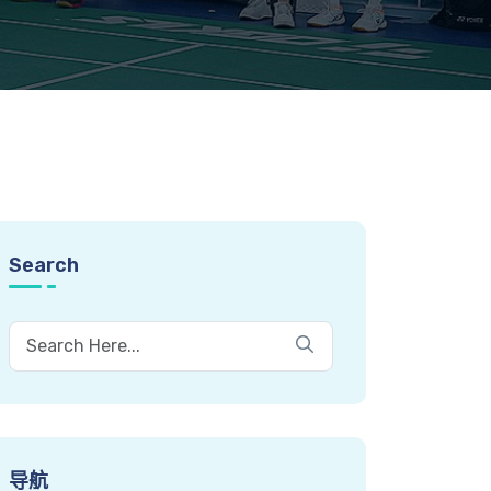
Search
导航