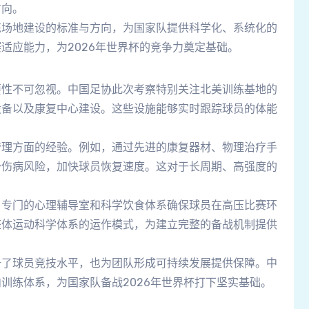
方向。
练场地建设的标准与方向，为国家队提供科学化、系统化的
适应能力，为2026年世界杯的竞争力奠定基础。
要性不可忽视。中国足协此次考察特别关注北美训练基地的
设备以及康复中心建设。这些设施能够实时跟踪球员的体能
管理方面的经验。例如，通过先进的康复器材、物理治疗手
少伤病风险，加快球员恢复速度。这对于长周期、高强度的
。专门的心理辅导室和科学饮食体系确保球员在高压比赛环
整体运动科学体系的运作模式，为建立完整的备战机制提供
升了球员竞技水平，也为团队形成可持续发展提供保障。中
训练体系，为国家队备战2026年世界杯打下坚实基础。