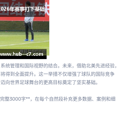
、系统管理和国际视野的结合。未来，借助北美先进经验，
面将得到全面提升。这一举措不仅增强了球队的国际竞争
为迈向世界足球舞台的更高目标奠定了坚实基础。
完整3000字**，在每个自然段补充更多数据、案例和细