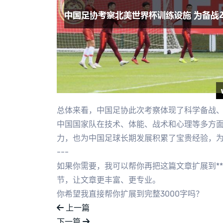
总体来看，中国足协此次考察体现了科学备战
中国国家队在技术、体能、战术和心理等多方
力，也为中国足球长期发展积累了宝贵经验，
---
如果你需要，我可以帮你再把这篇文章扩展到**
节，让文章更丰富、更专业。
你希望我直接帮你扩展到完整3000字吗？
上一篇
下一篇