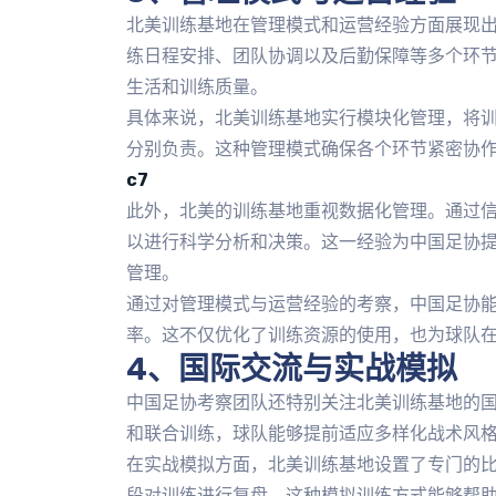
北美训练基地在管理模式和运营经验方面展现
练日程安排、团队协调以及后勤保障等多个环
生活和训练质量。
具体来说，北美训练基地实行模块化管理，将
分别负责。这种管理模式确保各个环节紧密协
c7
此外，北美的训练基地重视数据化管理。通过
以进行科学分析和决策。这一经验为中国足协
管理。
通过对管理模式与运营经验的考察，中国足协
率。这不仅优化了训练资源的使用，也为球队
4、国际交流与实战模拟
中国足协考察团队还特别关注北美训练基地的
和联合训练，球队能够提前适应多样化战术风
在实战模拟方面，北美训练基地设置了专门的
段对训练进行复盘。这种模拟训练方式能够帮