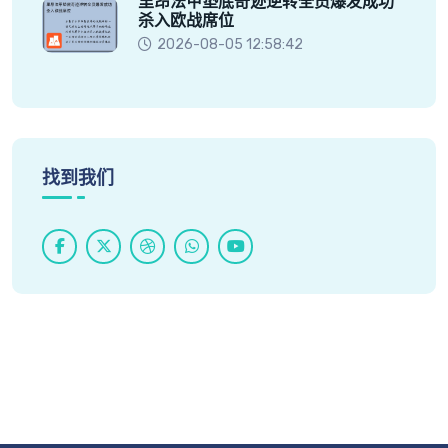
里昂法甲垫底奇迹逆转全员爆发成功
杀入欧战席位
2026-08-05 12:58:42
找到我们