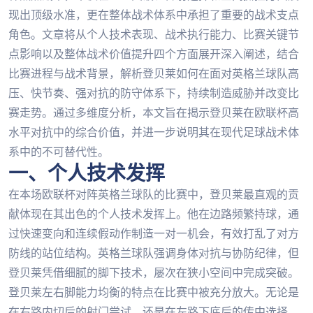
现出顶级水准，更在整体战术体系中承担了重要的战术支点
角色。文章将从个人技术表现、战术执行能力、比赛关键节
点影响以及整体战术价值提升四个方面展开深入阐述，结合
比赛进程与战术背景，解析登贝莱如何在面对英格兰球队高
压、快节奏、强对抗的防守体系下，持续制造威胁并改变比
赛走势。通过多维度分析，本文旨在揭示登贝莱在欧联杯高
水平对抗中的综合价值，并进一步说明其在现代足球战术体
系中的不可替代性。
一、个人技术发挥
在本场欧联杯对阵英格兰球队的比赛中，登贝莱最直观的贡
献体现在其出色的个人技术发挥上。他在边路频繁持球，通
过快速变向和连续假动作制造一对一机会，有效打乱了对方
防线的站位结构。英格兰球队强调身体对抗与协防纪律，但
登贝莱凭借细腻的脚下技术，屡次在狭小空间中完成突破。
登贝莱左右脚能力均衡的特点在比赛中被充分放大。无论是
在右路内切后的射门尝试，还是在左路下底后的传中选择，