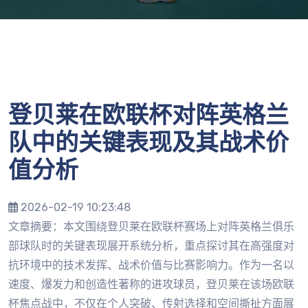
登贝莱在欧联杯对阵英格兰
队中的关键表现及其战术价
值分析
2026-02-19 10:23:48
文章摘要：本文围绕登贝莱在欧联杯赛场上对阵英格兰俱乐
部球队时的关键表现展开系统分析，重点探讨其在高强度对
抗环境中的技术发挥、战术价值与比赛影响力。作为一名以
速度、爆发力和创造性著称的进攻球员，登贝莱在该场欧联
杯焦点战中，不仅在个人突破、传射选择和空间撕扯方面展