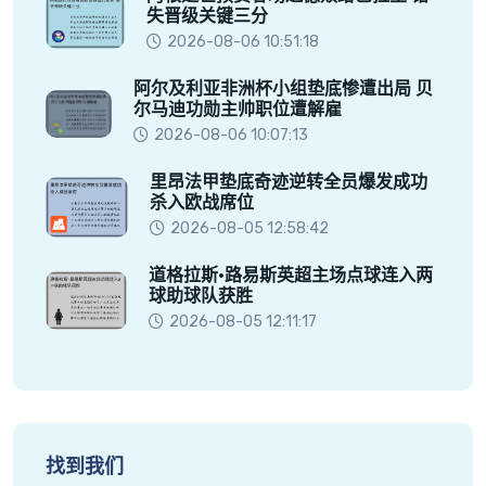
失晋级关键三分
2026-08-06 10:51:18
阿尔及利亚非洲杯小组垫底惨遭出局 贝
尔马迪功勋主帅职位遭解雇
2026-08-06 10:07:13
里昂法甲垫底奇迹逆转全员爆发成功
杀入欧战席位
2026-08-05 12:58:42
道格拉斯·路易斯英超主场点球连入两
球助球队获胜
2026-08-05 12:11:17
找到我们