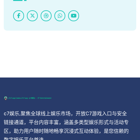
c7娱乐,聚焦全球线上娱乐市场，开放C7游戏入口与安全
链接通道，平台内容丰富，涵盖多类型娱乐形式与活动专
区，助力用户随时随地畅享沉浸式互动体验，是您信赖的
数字娱乐平台首选。