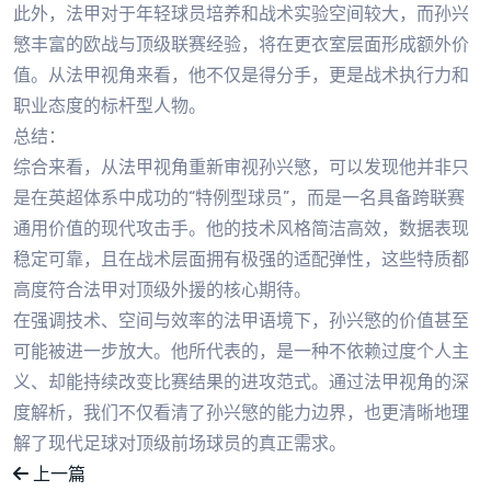
此外，法甲对于年轻球员培养和战术实验空间较大，而孙兴
慜丰富的欧战与顶级联赛经验，将在更衣室层面形成额外价
值。从法甲视角来看，他不仅是得分手，更是战术执行力和
职业态度的标杆型人物。
总结：
综合来看，从法甲视角重新审视孙兴慜，可以发现他并非只
是在英超体系中成功的“特例型球员”，而是一名具备跨联赛
通用价值的现代攻击手。他的技术风格简洁高效，数据表现
稳定可靠，且在战术层面拥有极强的适配弹性，这些特质都
高度符合法甲对顶级外援的核心期待。
在强调技术、空间与效率的法甲语境下，孙兴慜的价值甚至
可能被进一步放大。他所代表的，是一种不依赖过度个人主
义、却能持续改变比赛结果的进攻范式。通过法甲视角的深
度解析，我们不仅看清了孙兴慜的能力边界，也更清晰地理
解了现代足球对顶级前场球员的真正需求。
上一篇