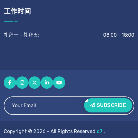
工作时间
礼拜一 - 礼拜五:
08:00 - 18:00
SUBSCRIBE
Copyright © 2026 - All Rights Reserved
c7
.