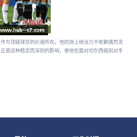
曼作为顶级球员的价值所在。他的场上统治力不依赖偶然灵
。正是这种稳定而深刻的影响，使他在面对切尔西级别对手
。