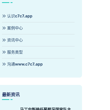
认识c7c7.app
案例中心
资讯中心
服务类型
沟通www.c7c7.app
最新资讯
马丁内斯接任葡萄牙国家队主