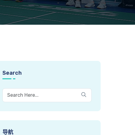
Search
导航