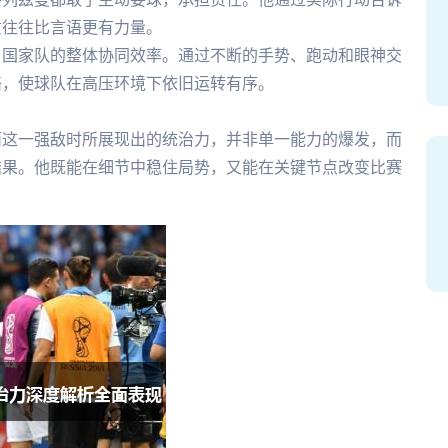
质往往比言语更有力量。
了国家队的整体协同效率。通过不断的手势、跑动和眼神交
络，使球队在高压环境下依旧运转有序。
西这一强敌时所展现出的统治力，并非单一能力的爆发，而
结果。他既能在细节中稳住局势，又能在关键节点改变比赛