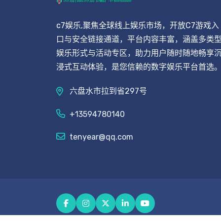
c7娱乐,聚焦全球线上娱乐市场，开放C7游戏入
口与安全链接通道，平台内容丰富，涵盖多类
娱乐形式与活动专区，助力用户随时随地畅享
浸式互动体验，是您信赖的数字娱乐平台首选
六盘水市拉到省297号
+13594780140
tenyear@qq.com