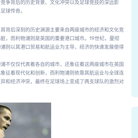
一竞争背后的历史背景、文化冲突以及足球竞技的深远影
兰足球传奇。
，其背后深刻的历史渊源主要来自两座城市的经济和文化竞
脏，而利物浦则是英国的重要港口城市。19世纪，曼彻
物浦则以其港口贸易和航运业为主导，经济的快速发展使得
物浦不仅仅代表着各自的城市，还象征着这两座城市在英国
化象征着现代化和创新，而利物浦则依靠其航运业与全球连
差异和经济冲突，最终在足球场上变成了两支球队的激烈对