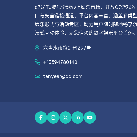
c7娱乐,聚焦全球线上娱乐市场，开放C7游戏入
口与安全链接通道，平台内容丰富，涵盖多类
娱乐形式与活动专区，助力用户随时随地畅享
浸式互动体验，是您信赖的数字娱乐平台首选
六盘水市拉到省297号
+13594780140
tenyear@qq.com