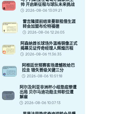
帅 开启新征程与球队未来挑战
2026-08-06 13:09:21
雷吉隆提前结束曼联租借生涯
转会加盟布伦特福德
2026-08-06 12:26:05
阿森纳酋长球场外温格铜像正式
揭幕见证传奇经理人辉煌历程
2026-08-06 11:36:35
阿根廷世预赛客场遗憾败给巴
拉圭 错失晋级关键三分
2026-08-06 10:51:18
阿尔及利亚非洲杯小组垫底惨遭
出局 贝尔马迪功勋主帅职位遭
解雇
2026-08-06 10:07:13
里昂法甲垫底奇迹逆转全员爆