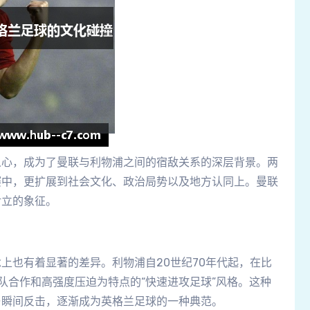
人心，成为了曼联与利物浦之间的宿敌关系的深层背景。两
赛中，更扩展到社会文化、政治局势以及地方认同上。曼联
对立的象征。
上也有着显著的差异。利物浦自20世纪70年代起，在比
队合作和高强度压迫为特点的“快速进攻足球”风格。这种
与瞬间反击，逐渐成为英格兰足球的一种典范。