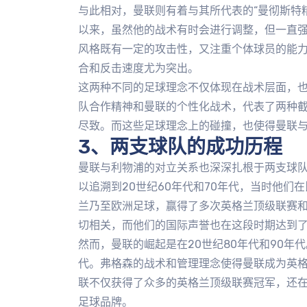
与此相对，曼联则有着与其所代表的“曼彻斯特
以来，虽然他的战术有时会进行调整，但一直
风格既有一定的攻击性，又注重个体球员的能
合和反击速度尤为突出。
这两种不同的足球理念不仅体现在战术层面，
队合作精神和曼联的个性化战术，代表了两种
尽致。而这些足球理念上的碰撞，也使得曼联
3、两支球队的成功历程
曼联与利物浦的对立关系也深深扎根于两支球
以追溯到20世纪60年代和70年代，当时他们
兰乃至欧洲足球，赢得了多次英格兰顶级联赛
切相关，而他们的国际声誉也在这段时期达到
然而，曼联的崛起是在20世纪80年代和90年
代。弗格森的战术和管理理念使得曼联成为英
联不仅获得了众多的英格兰顶级联赛冠军，还
足球品牌。