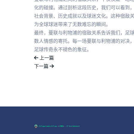
化的碰撞。通过剖析这段历史，我们可以看到
社会背景、历史成就以及球迷文化。这种宿敌
为全球球迷带来了无数难忘的瞬间。
最终，曼联与利物浦的宿敌关系告诉我们，足
数人情感的寄托。每一场曼联与利物浦的对决
足球传奇永不褪色的象征。
上一篇
下一篇