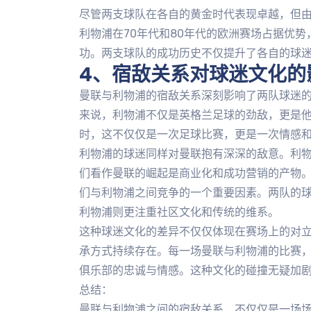
尽管两支球队在各自的黄金时代表现卓越，但
利物浦在70年代和80年代的欧洲赛场占据优
功。两支球队的成功历史不仅提升了各自的球
4、宿敌关系对球迷文化的
曼联与利物浦的宿敌关系深刻影响了两队球迷
来说，利物浦不仅是英格兰足球的劲敌，更是
时，这不仅仅是一次足球比赛，更是一次情感
利物浦的球迷同样对曼联抱有深深的敌意。利物
们看作曼联的崛起是商业化和成功营销的产物
们与利物浦之间竞争的一个重要因素。两队的
利物浦则更注重社区文化和传统的维系。
这种球迷文化的差异不仅仅体现在赛场上的对
承方式持续存在。每一场曼联与利物浦的比赛
俱乐部的忠诚与情感。这种文化的碰撞无疑加
总结：
曼联与利物浦之间的宿敌关系，不仅仅是一场