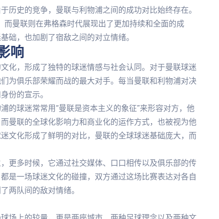
由于历史的竞争，曼联与利物浦之间的成功对比始终存在。
势，而曼联则在弗格森时代展现出了更加持续和全面的成
迷基础，也加剧了宿敌之间的对立情绪。
影响
的文化，形成了独特的球迷情感与社会认同。对于曼联球迷
他们为俱乐部荣耀而战的最大对手。每当曼联和利物浦对决
和身份的宣示。
浦的球迷常常用“曼联是资本主义的象征”来形容对方，他
。而曼联的全球化影响力和商业化的运作方式，也被视为他
球迷文化形成了鲜明的对比，曼联的全球球迷基础庞大，而
立，更多时候，它通过社交媒体、口口相传以及俱乐部的传
，都是一场球迷文化的碰撞，双方通过这场比赛表达对各自
剧了两队间的敌对情绪。
场球场上的较量，更是两座城市、两种足球理念以及两种文