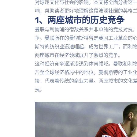
对球迷文化与社会的影响。本文将全面分析这
响，帮助读者更好地理解这段波澜壮阔的英格
1、两座城市的历史竞争
曼联与利物浦的宿敌关系并非单纯的竞技对抗
争。曼联所在的曼彻斯特曾是英国工业革命的心
斯特的纺织业迅速崛起，成为世界工厂，而利
两座城市在经济领域展开了激烈的竞争。
这种经济竞争逐渐渗透到体育领域。曼联和利
乃至全球经济格局中的地位。曼彻斯特的工业
接，代表着传统的商业力量。两座城市的文化
抗。