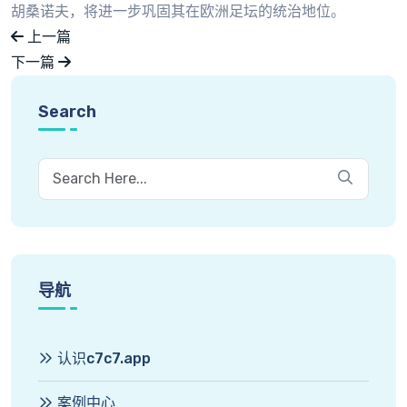
胡桑诺夫，将进一步巩固其在欧洲足坛的统治地位。
上一篇
下一篇
Search
导航
认识c7c7.app
案例中心