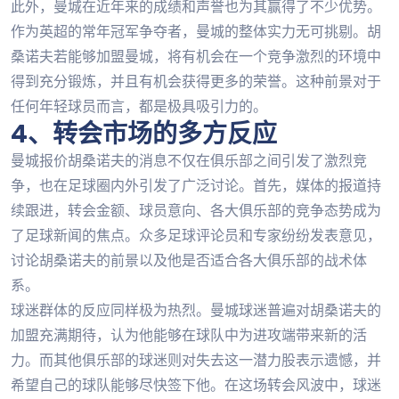
此外，曼城在近年来的成绩和声誉也为其赢得了不少优势。
作为英超的常年冠军争夺者，曼城的整体实力无可挑剔。胡
桑诺夫若能够加盟曼城，将有机会在一个竞争激烈的环境中
得到充分锻炼，并且有机会获得更多的荣誉。这种前景对于
任何年轻球员而言，都是极具吸引力的。
4、转会市场的多方反应
曼城报价胡桑诺夫的消息不仅在俱乐部之间引发了激烈竞
争，也在足球圈内外引发了广泛讨论。首先，媒体的报道持
续跟进，转会金额、球员意向、各大俱乐部的竞争态势成为
了足球新闻的焦点。众多足球评论员和专家纷纷发表意见，
讨论胡桑诺夫的前景以及他是否适合各大俱乐部的战术体
系。
球迷群体的反应同样极为热烈。曼城球迷普遍对胡桑诺夫的
加盟充满期待，认为他能够在球队中为进攻端带来新的活
力。而其他俱乐部的球迷则对失去这一潜力股表示遗憾，并
希望自己的球队能够尽快签下他。在这场转会风波中，球迷