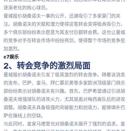
逐渐老化的核心球员。
曼城报价胡桑诺夫一事的公开，迅速吸引了多家豪门的关
注。胡桑诺夫的天赋和潜力使得这笔转会变得极具吸引力，
多个俱乐部纷纷表示愿意为其支付巨额转会费。这也让曼城
的竞争对手在转会市场中纷纷亮剑，使得整个市场的竞争愈
加激烈。
c7娱乐
2、转会竞争的激烈局面
曼城报价胡桑诺夫引发了极其激烈的转会竞争。随着该消息
的发布，巴萨、皇马、拜仁慕尼黑等多家欧洲顶级豪门俱乐
部纷纷表示对胡桑诺夫有兴趣。首先，巴萨希望通过引进胡
桑诺夫增强球队的进攻火力，尤其是面对梅西离队后的进攻
调整。胡桑诺夫具备极强的突破能力和创造力，能够填补巴
萨在锋线上的空缺。
与此同时，皇家马德里也对胡桑诺夫展开了强烈的追求。皇