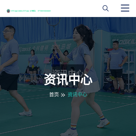
资讯中心
首页
资讯中心