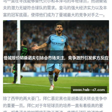
马一直在寻找能够替代贝尔和本泽马的年轻球员，而胡桑诺
夫的潜力无疑符合球队的需求。皇马的强大经济实力以及丰
富的冠军底蕴，使得他们成为了曼城最大的竞争对手之一。
除了西甲的两大豪门，拜仁慕尼黑也是胡桑诺夫转会竞争中
的重要一员。拜仁对于年轻球员的培养一直有着极高的要