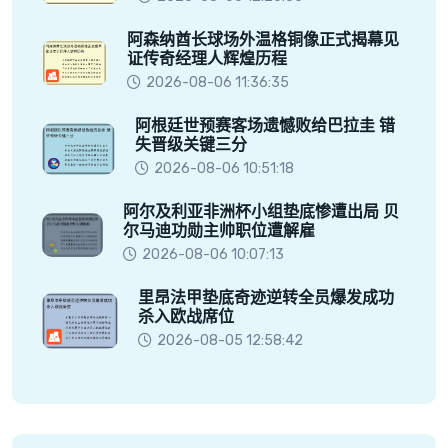
阿森纳酋长球场外温格铜像正式揭幕见
证传奇经理人辉煌历程
2026-08-06 11:36:35
阿根廷世预赛客场遗憾败给巴拉圭 错
失晋级关键三分
2026-08-06 10:51:18
阿尔及利亚非洲杯小组垫底惨遭出局 贝
尔马迪功勋主帅职位遭解雇
2026-08-06 10:07:13
里昂法甲垫底奇迹逆转全员爆发成功
杀入欧战席位
2026-08-05 12:58:42