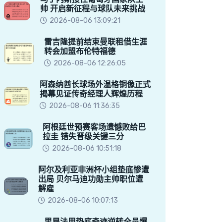
帅 开启新征程与球队未来挑战
2026-08-06 13:09:21
雷吉隆提前结束曼联租借生涯
转会加盟布伦特福德
2026-08-06 12:26:05
阿森纳酋长球场外温格铜像正式
揭幕见证传奇经理人辉煌历程
2026-08-06 11:36:35
阿根廷世预赛客场遗憾败给巴
拉圭 错失晋级关键三分
2026-08-06 10:51:18
阿尔及利亚非洲杯小组垫底惨遭
出局 贝尔马迪功勋主帅职位遭
解雇
2026-08-06 10:07:13
里昂法甲垫底奇迹逆转全员爆