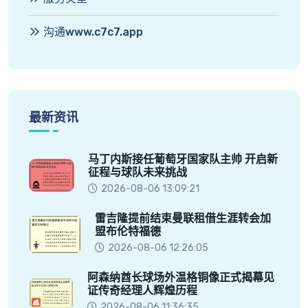
沟通www.c7c7.app
最新资讯
马丁内斯接任葡萄牙国家队主帅 开启新
征程与球队未来挑战
2026-08-06 13:09:21
雷吉隆提前结束曼联租借生涯转会加
盟布伦特福德
2026-08-06 12:26:05
阿森纳酋长球场外温格铜像正式揭幕见
证传奇经理人辉煌历程
2026-08-06 11:36:35