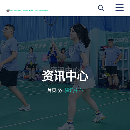
资讯中心
首页
资讯中心