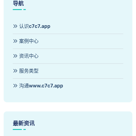
导航
认识c7c7.app
案例中心
资讯中心
服务类型
沟通www.c7c7.app
最新资讯