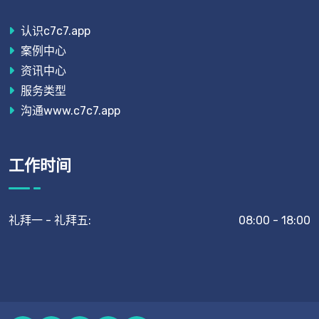
认识c7c7.app
案例中心
资讯中心
服务类型
沟通www.c7c7.app
工作时间
礼拜一 - 礼拜五:
08:00 - 18:00