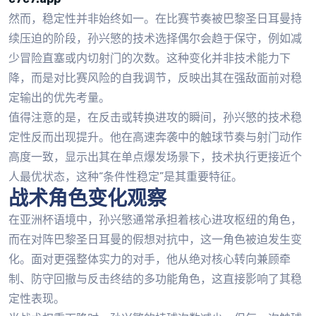
然而，稳定性并非始终如一。在比赛节奏被巴黎圣日耳曼持
续压迫的阶段，孙兴慜的技术选择偶尔会趋于保守，例如减
少冒险直塞或内切射门的次数。这种变化并非技术能力下
降，而是对比赛风险的自我调节，反映出其在强敌面前对稳
定输出的优先考量。
值得注意的是，在反击或转换进攻的瞬间，孙兴慜的技术稳
定性反而出现提升。他在高速奔袭中的触球节奏与射门动作
高度一致，显示出其在单点爆发场景下，技术执行更接近个
人最优状态，这种“条件性稳定”是其重要特征。
战术角色变化观察
在亚洲杯语境中，孙兴慜通常承担着核心进攻枢纽的角色，
而在对阵巴黎圣日耳曼的假想对抗中，这一角色被迫发生变
化。面对更强整体实力的对手，他从绝对核心转向兼顾牵
制、防守回撤与反击终结的多功能角色，这直接影响了其稳
定性表现。