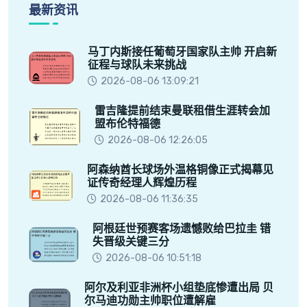
最新资讯
马丁内斯接任葡萄牙国家队主帅 开启新
征程与球队未来挑战
2026-08-06 13:09:21
雷吉隆提前结束曼联租借生涯转会加
盟布伦特福德
2026-08-06 12:26:05
阿森纳酋长球场外温格铜像正式揭幕见
证传奇经理人辉煌历程
2026-08-06 11:36:35
阿根廷世预赛客场遗憾败给巴拉圭 错
失晋级关键三分
2026-08-06 10:51:18
阿尔及利亚非洲杯小组垫底惨遭出局 贝
尔马迪功勋主帅职位遭解雇