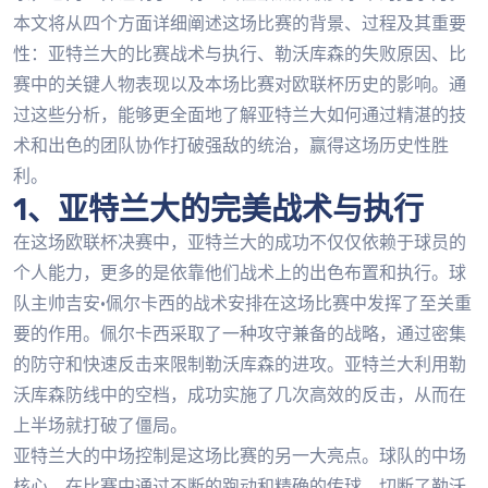
本文将从四个方面详细阐述这场比赛的背景、过程及其重要
性：亚特兰大的比赛战术与执行、勒沃库森的失败原因、比
赛中的关键人物表现以及本场比赛对欧联杯历史的影响。通
过这些分析，能够更全面地了解亚特兰大如何通过精湛的技
术和出色的团队协作打破强敌的统治，赢得这场历史性胜
利。
1、亚特兰大的完美战术与执行
在这场欧联杯决赛中，亚特兰大的成功不仅仅依赖于球员的
个人能力，更多的是依靠他们战术上的出色布置和执行。球
队主帅吉安·佩尔卡西的战术安排在这场比赛中发挥了至关重
要的作用。佩尔卡西采取了一种攻守兼备的战略，通过密集
的防守和快速反击来限制勒沃库森的进攻。亚特兰大利用勒
沃库森防线中的空档，成功实施了几次高效的反击，从而在
上半场就打破了僵局。
亚特兰大的中场控制是这场比赛的另一大亮点。球队的中场
核心，在比赛中通过不断的跑动和精确的传球，切断了勒沃