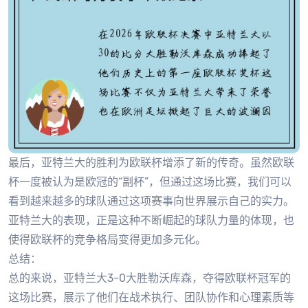
最后，亚特兰大的胜利为欧联杯增添了新的传奇。虽然欧联
杯一度被认为是欧冠的“副杯”，但通过这场比赛，我们可以
看到越来越多的球队通过这项赛事向世界展示自己的实力。
亚特兰大的表现，正是这种不断崛起的球队力量的体现，也
使得欧联杯的竞争格局变得更加多元化。
总结：
总的来说，亚特兰大3-0大胜勒沃库森，夺得欧联杯冠军的
这场比赛，展示了他们在战术执行、团队协作和心理素质等