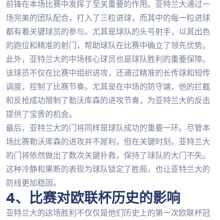
前锋在本场比赛中发挥了至关重要的作用。亚特兰大通过一
场完美的团队配合，打入了三粒进球，而其中的每一粒进球
都有着关键球员的参与。尤其是球队的头号射手，以其出色
的跑位和精准的射门，帮助球队在比赛中确立了领先优势。
此外，亚特兰大的中场核心球员也是球队胜利的重要保障。
该球员不仅在比赛中组织进攻，还通过精准的长传球和短传
调度，控制了比赛节奏。尤其是在中场的防守端，他的拦截
和反抢成功限制了勒沃库森的进攻节奏，为亚特兰大的反击
提供了宝贵的机会。
最后，亚特兰大的门将同样是球队成功的重要一环。尽管本
场比赛勒沃库森的进攻并不犀利，但在关键时刻，亚特兰大
的门将依然做出了数次关键扑救，保持了球队的大门不失。
这种冷静和果断的表现为球队锁定了胜局，也让亚特兰大的
防线更加稳固。
4、比赛对欧联杯历史的影响
亚特兰大的这场胜利不仅仅是他们历史上的第一次欧联杯冠