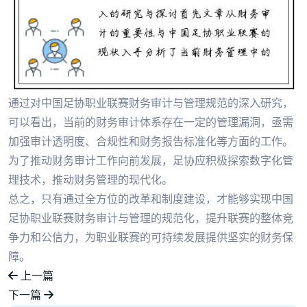
通过对中国足协职业联赛财务审计与管理规范的深入研究，
可以看出，当前的财务审计体系存在一定的管理漏洞，亟需
加强审计透明度、合规性和财务报告标准化等方面的工作。
为了推动财务审计工作向前发展，足协应积极探索数字化管
理技术，推动财务管理的现代化。
总之，只有通过全方位的改革和制度建设，才能够实现中国
足协职业联赛财务审计与管理的规范化，提升联赛的整体竞
争力和公信力，为职业联赛的可持续发展提供坚实的财务保
障。
上一篇
下一篇