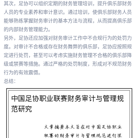
其次，足协可以组织定期的财务管理培训，提升俱乐部财务
人员的专业素养和审计意识。通过培训，使俱乐部财务人员
能够熟练掌握财务审计的基本方法与流程，从而提高俱乐部
的内部财务管理能力。
另外，足协还应加强对财务审计工作中不合规行为的处罚力
度。对审计不合格或存在财务舞弊的俱乐部，足协应按照规
定进行处罚，甚至可以考虑实施财务管理不合格的俱乐部降
级或禁赛等措施。通过严格的处罚制度，形成对不规范财务
行为的有效震慑。
总结：