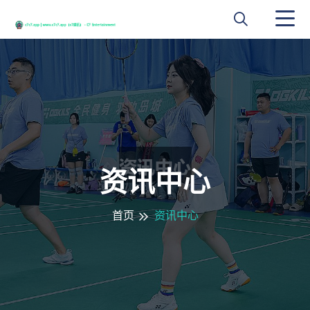
资讯中心
首页
资讯中心