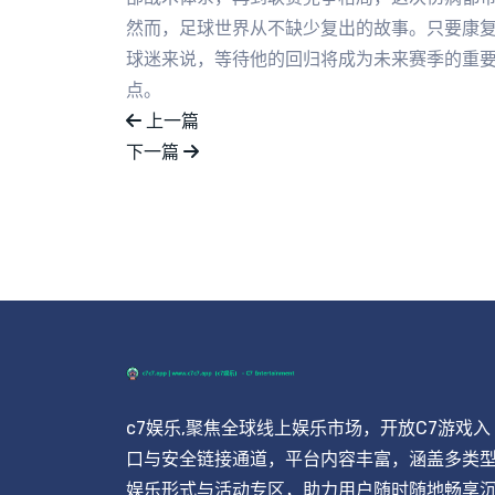
然而，足球世界从不缺少复出的故事。只要康
球迷来说，等待他的回归将成为未来赛季的重
点。
上一篇
下一篇
c7娱乐,聚焦全球线上娱乐市场，开放C7游戏入
口与安全链接通道，平台内容丰富，涵盖多类
娱乐形式与活动专区，助力用户随时随地畅享