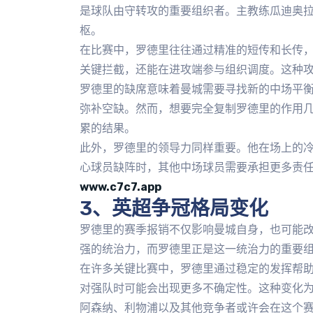
是球队由守转攻的重要组织者。主教练瓜迪奥
枢。
在比赛中，罗德里往往通过精准的短传和长传
关键拦截，还能在进攻端参与组织调度。这种
罗德里的缺席意味着曼城需要寻找新的中场平
弥补空缺。然而，想要完全复制罗德里的作用
累的结果。
此外，罗德里的领导力同样重要。他在场上的
心球员缺阵时，其他中场球员需要承担更多责
www.c7c7.app
3、英超争冠格局变化
罗德里的赛季报销不仅影响曼城自身，也可能
强的统治力，而罗德里正是这一统治力的重要
在许多关键比赛中，罗德里通过稳定的发挥帮
对强队时可能会出现更多不确定性。这种变化
阿森纳、利物浦以及其他竞争者或许会在这个