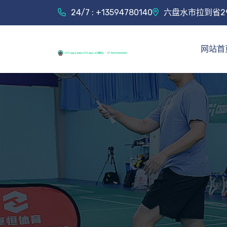
24/7 : +13594780140
六盘水市拉到省2
网站首