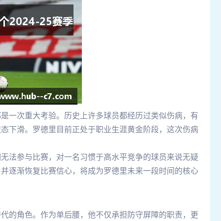
都是一次重大考验。历史上许多球员都经历过类似伤病，有
状态下滑。罗德里目前正处于职业生涯黄金阶段，这次伤病
期无法参与比赛，对一名习惯于高水平竞争的球员来说无疑
，并逐渐恢复比赛信心，将成为罗德里未来一段时间的核心
替代的角色。作为单后腰，他不仅承担防守屏障的职责，更