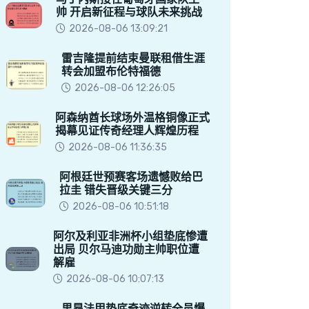
帅 开启新征程与球队未来挑战
2026-08-06 13:09:21
雷吉隆提前结束曼联租借生涯
转会加盟布伦特福德
2026-08-06 12:26:05
阿森纳酋长球场外温格铜像正式
揭幕见证传奇经理人辉煌历程
2026-08-06 11:36:35
阿根廷世预赛客场遗憾败给巴
拉圭 错失晋级关键三分
2026-08-06 10:51:18
阿尔及利亚非洲杯小组垫底惨遭
出局 贝尔马迪功勋主帅职位遭
解雇
2026-08-06 10:07:13
里昂法甲垫底奇迹逆转全员爆