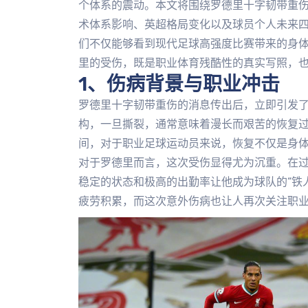
个体系的震动。本文将围绕罗德里十字韧带重
术体系影响、英超格局变化以及球员个人未来
们不仅能够看到现代足球高强度比赛带来的身
里的受伤，既是职业体育残酷性的真实写照，
1、伤病背景与职业冲击
罗德里十字韧带重伤的消息传出后，立即引发
构，一旦撕裂，通常意味着漫长而艰苦的恢复过
间，对于职业足球运动员来说，恢复不仅是身
对于罗德里而言，这次受伤显得尤为沉重。在
稳定的状态和极高的出勤率让他成为球队的“铁
疲劳积累，而这次意外伤病也让人再次关注职