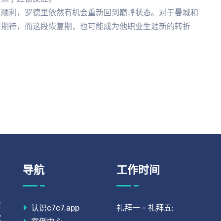
复顺利，罗德里依然有机会重新回到巅峰状态。对于曼城和
要期待，而这段恢复期，也可能成为他职业生涯新的转折
导航
工作时间
型
认识c7c7.app
礼拜一 - 礼拜五:
沉