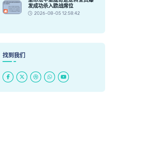
发成功杀入欧战席位
2026-08-05 12:58:42
找到我们