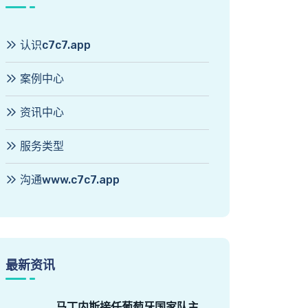
认识c7c7.app
案例中心
资讯中心
服务类型
沟通www.c7c7.app
最新资讯
马丁内斯接任葡萄牙国家队主