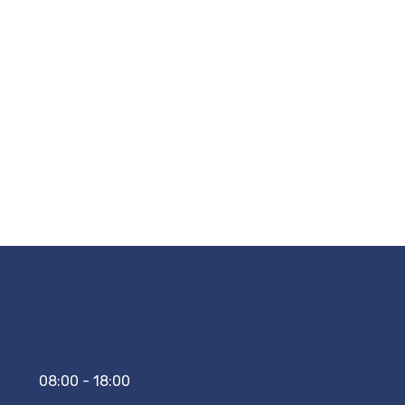
08:00 - 18:00