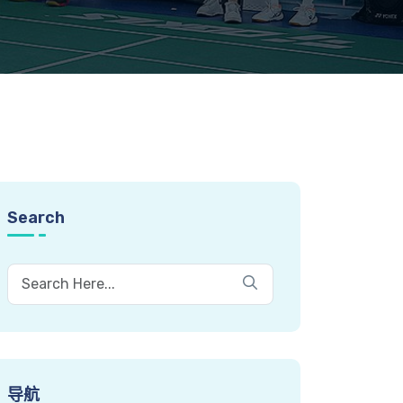
Search
导航