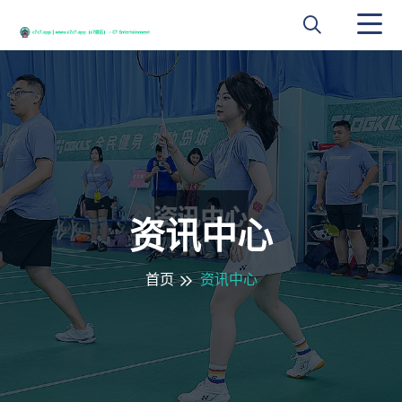
资讯中心
首页
资讯中心