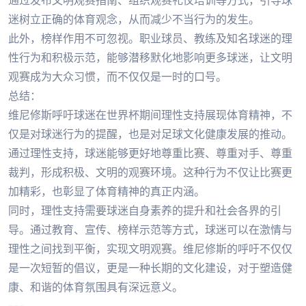
通过发布文明观赛指南、组织观赛礼仪培训等方式，引导球
迷树立正确的体育观念，从而减少不当行为的发生。
此外，榜样作用不可忽视。职业球员、教练及知名球迷的理
性行为和积极示范，能够潜移默化地影响更多球迷，让文明
观赛成为大众习惯，而不仅仅是一时的口号。
总结：
维尼修斯呼吁球迷在世界杯期间理性支持展现体育精神，不
仅是对球迷行为的提醒，也是对足球文化健康发展的推动。
通过理性支持，球迷能够更好地尊重比赛、尊重对手、尊重
裁判，形成积极、文明的观赛环境。这种行为不仅让比赛更
加精彩，也彰显了体育精神的真正内涵。
同时，理性支持需要球迷自身素养的提升和社会各界的引
导。通过教育、宣传、榜样示范等方式，球迷可以在激情与
理性之间找到平衡，实现文明观赛。维尼修斯的呼吁不仅仅
是一次短暂的倡议，更是一种长期的文化建设，对于塑造健
康、和谐的体育氛围具有深远意义。