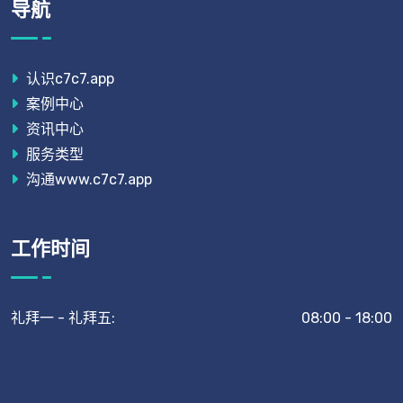
导航
认识c7c7.app
案例中心
资讯中心
服务类型
沟通www.c7c7.app
工作时间
礼拜一 - 礼拜五:
08:00 - 18:00