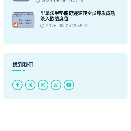
2026-08-06 10:07:13
里昂法甲垫底奇迹逆转全员爆发成功
杀入欧战席位
2026-08-05 12:58:42
找到我们