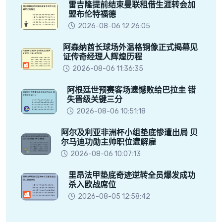
雷吉隆提前结束曼联租借生涯转会加
盟布伦特福德
2026-08-06 12:26:05
阿森纳酋长球场外温格铜像正式揭幕见
证传奇经理人辉煌历程
2026-08-06 11:36:35
阿根廷世预赛客场遗憾败给巴拉圭 错
失晋级关键三分
2026-08-06 10:51:18
阿尔及利亚非洲杯小组垫底惨遭出局 贝
尔马迪功勋主帅职位遭解雇
2026-08-06 10:07:13
里昂法甲垫底奇迹逆转全员爆发成功
杀入欧战席位
2026-08-05 12:58:42