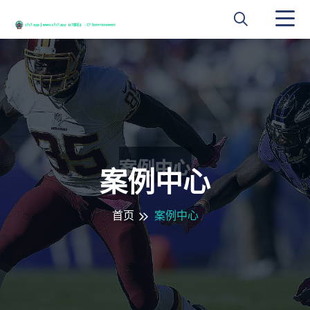
案例中心
首页
案例中心