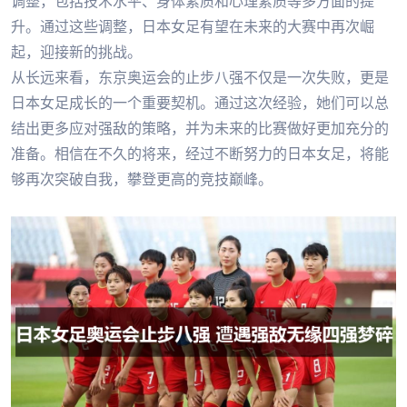
调整，包括技术水平、身体素质和心理素质等多方面的提
升。通过这些调整，日本女足有望在未来的大赛中再次崛
起，迎接新的挑战。
从长远来看，东京奥运会的止步八强不仅是一次失败，更是
日本女足成长的一个重要契机。通过这次经验，她们可以总
结出更多应对强敌的策略，并为未来的比赛做好更加充分的
准备。相信在不久的将来，经过不断努力的日本女足，将能
够再次突破自我，攀登更高的竞技巅峰。