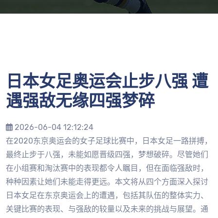
日本女足奥运会止步八强 遭
遇强敌无缘四强梦碎
2026-06-04 12:12:24
在2020东京奥运会的女子足球比赛中，日本女足一路拼搏，
最终止步于八强，未能如愿晋级四强，梦想破碎。尽管她们
在小组赛和淘汰赛中的表现都令人瞩目，但在面临强敌时，
种种因素让她们未能走得更远。本文将从四个方面深入探讨
日本女足在东京奥运会上的遭遇，包括其队伍的整体实力、
关键比赛的表现、与强敌的较量以及未来的挑战与展望。通