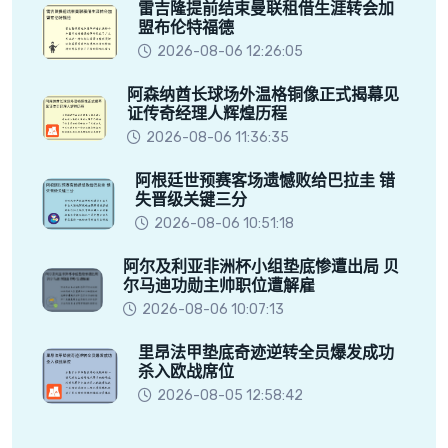
雷吉隆提前结束曼联租借生涯转会加
盟布伦特福德
2026-08-06 12:26:05
阿森纳酋长球场外温格铜像正式揭幕见
证传奇经理人辉煌历程
2026-08-06 11:36:35
阿根廷世预赛客场遗憾败给巴拉圭 错
失晋级关键三分
2026-08-06 10:51:18
阿尔及利亚非洲杯小组垫底惨遭出局 贝
尔马迪功勋主帅职位遭解雇
2026-08-06 10:07:13
里昂法甲垫底奇迹逆转全员爆发成功
杀入欧战席位
2026-08-05 12:58:42