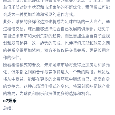
经逐渐成为俱乐部操作转会市场的重要方式之一。未来，随
着俱乐部对财务状况和市场策略的不断优化，租借模式可能
会成为一种更加普遍和常见的运作方式。
此外，球员的多样化选择也将成为足球市场的一大亮点。通
过租借交易，球员能够选择适合自己发展的俱乐部，避免了
盲目追求高薪和大俱乐部的趋势，而是更加注重自身职业规
划和发展路径。这一趋势的形成，也使得俱乐部和球员之间
的关系变得更加紧密，双方不仅仅是交易关系，更是长期合
作的伙伴。
随着租借模式的普及，未来足球市场将变得更加灵活和多元
化，俱乐部之间的合作与竞争将进入一个新的阶段。球员也
将从中受益，能够在更多的比赛环境中锻炼自己，提高自身
的竞争力。这种市场运作模式的变化，将深刻影响足球产业
的格局，为球员和俱乐部提供更多的选择和机会。
c7娱乐
总结：