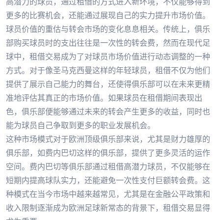
高潜力的球员，通过租借的方式进入新环境，不仅能够得到
更多的比赛机会，还能通过展现自己的实力提升市场价值。
球员价值的重估与转会市场的变化息息相关。传统上，俱乐
部购买球员时的支出往往是一次性的转会费，然而在现代足
球中，租借交易成为了对球员市场价值进行动态调整的一种
方式。对于像圣马克西曼这样的年轻球员，租借不仅为他们
提供了展示自己能力的舞台，还使得俱乐部可以在未来更精
准地评估其真正的市场价值。如果球员在租借期间表现出
色，俱乐部便能够通过未来的转会产生更多的收益，同时也
能为球员自己争取到更多的职业发展机会。
这种市场模式对于欧洲顶级俱乐部来说，尤其是财力雄厚的
俱乐部，如费内巴切这样的俱乐部，提供了更多灵活的运作
空间。费内巴切等俱乐部通过租借高潜力球员，不仅能够在
短期内提高球队实力，还能避免一次性支付巨额转会费。这
种模式在当今市场中越来越常见，尤其是在金融公平政策和
收入限制逐渐成为欧洲足球新常态的背景下，租借交易显得