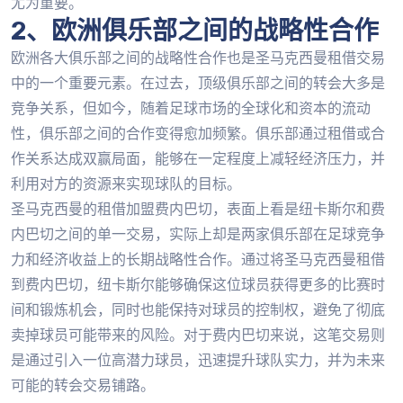
尤为重要。
2、欧洲俱乐部之间的战略性合作
欧洲各大俱乐部之间的战略性合作也是圣马克西曼租借交易
中的一个重要元素。在过去，顶级俱乐部之间的转会大多是
竞争关系，但如今，随着足球市场的全球化和资本的流动
性，俱乐部之间的合作变得愈加频繁。俱乐部通过租借或合
作关系达成双赢局面，能够在一定程度上减轻经济压力，并
利用对方的资源来实现球队的目标。
圣马克西曼的租借加盟费内巴切，表面上看是纽卡斯尔和费
内巴切之间的单一交易，实际上却是两家俱乐部在足球竞争
力和经济收益上的长期战略性合作。通过将圣马克西曼租借
到费内巴切，纽卡斯尔能够确保这位球员获得更多的比赛时
间和锻炼机会，同时也能保持对球员的控制权，避免了彻底
卖掉球员可能带来的风险。对于费内巴切来说，这笔交易则
是通过引入一位高潜力球员，迅速提升球队实力，并为未来
可能的转会交易铺路。