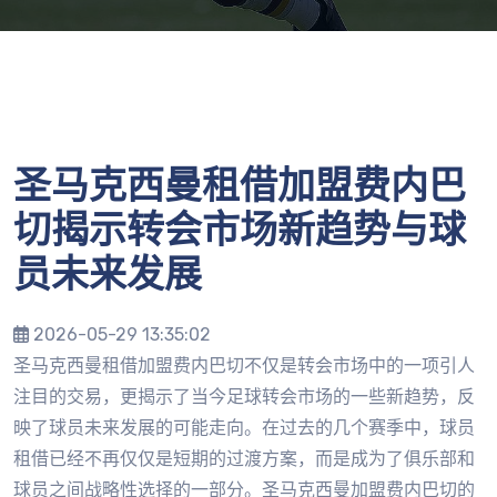
圣马克西曼租借加盟费内巴
切揭示转会市场新趋势与球
员未来发展
2026-05-29 13:35:02
圣马克西曼租借加盟费内巴切不仅是转会市场中的一项引人
注目的交易，更揭示了当今足球转会市场的一些新趋势，反
映了球员未来发展的可能走向。在过去的几个赛季中，球员
租借已经不再仅仅是短期的过渡方案，而是成为了俱乐部和
球员之间战略性选择的一部分。圣马克西曼加盟费内巴切的