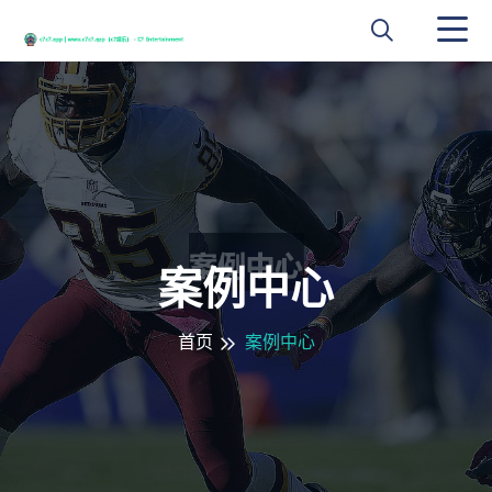
案例中心
首页
案例中心