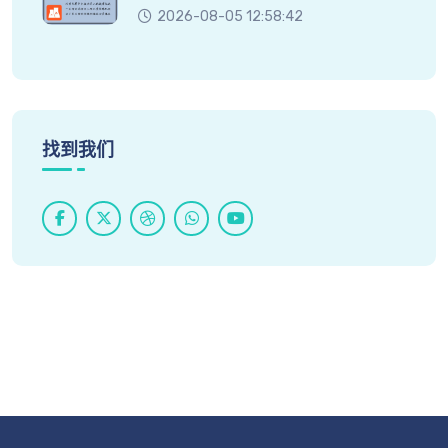
2026-08-05 12:58:42
找到我们