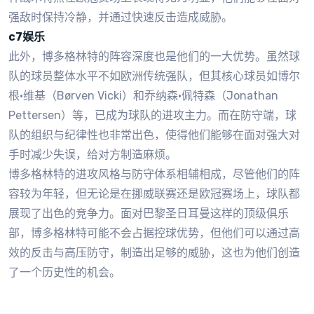
强敌时保持冷静，并通过快速反击造成威胁。
c7娱乐
此外，博多格林特的阵容深度也是他们的一大优势。虽然球
队的球员整体水平不如欧洲传统强队，但其核心球员如博尔
根·维基（Børven Vicki）和乔纳森·佩特森（Jonathan
Pettersen）等，已成为球队的进攻主力。而在防守端，球
队的组织与纪律性也非常出色，使得他们能够在面对强大对
手时减少失误，给对方制造麻烦。
博多格林特的进攻风格与防守体系相辅相成，尽管他们的阵
容较为年轻，但无论是在挪威联赛还是欧冠赛场上，球队都
展现了出色的竞争力。面对巴黎圣日耳曼这样的顶级俱乐
部，博多格林特可能不会占据控球优势，但他们可以通过高
效的反击与高压防守，制造出足够的威胁，这也为他们创造
了一个历史性的机会。