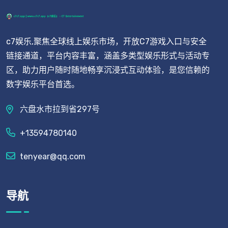
c7娱乐,聚焦全球线上娱乐市场，开放C7游戏入口与安全
链接通道，平台内容丰富，涵盖多类型娱乐形式与活动专
区，助力用户随时随地畅享沉浸式互动体验，是您信赖的
数字娱乐平台首选。
六盘水市拉到省297号
+13594780140
tenyear@qq.com
导航