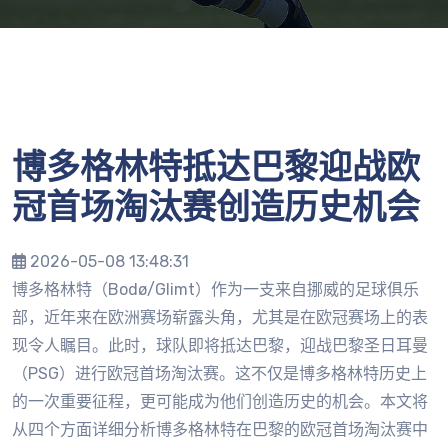
博多格林特抵达巴黎迎战欧
冠首场淘汰赛创造历史机会
2026-05-08 13:48:31
博多格林特（Bodø/Glimt）作为一支来自挪威的足球俱乐
部，近年来在欧洲赛场崭露头角，尤其是在欧冠赛场上的表
现令人瞩目。此时，球队即将抵达巴黎，迎战巴黎圣日耳曼
（PSG）进行欧冠首场淘汰赛。这不仅是博多格林特历史上
的一次重要征程，更可能成为他们创造历史的机会。本文将
从四个方面详细分析博多格林特在巴黎的欧冠首场淘汰赛中