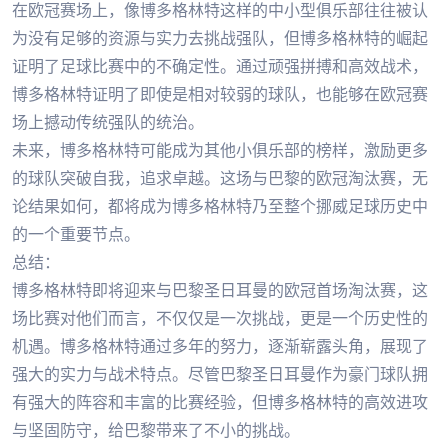
在欧冠赛场上，像博多格林特这样的中小型俱乐部往往被认
为没有足够的资源与实力去挑战强队，但博多格林特的崛起
证明了足球比赛中的不确定性。通过顽强拼搏和高效战术，
博多格林特证明了即使是相对较弱的球队，也能够在欧冠赛
场上撼动传统强队的统治。
未来，博多格林特可能成为其他小俱乐部的榜样，激励更多
的球队突破自我，追求卓越。这场与巴黎的欧冠淘汰赛，无
论结果如何，都将成为博多格林特乃至整个挪威足球历史中
的一个重要节点。
总结：
博多格林特即将迎来与巴黎圣日耳曼的欧冠首场淘汰赛，这
场比赛对他们而言，不仅仅是一次挑战，更是一个历史性的
机遇。博多格林特通过多年的努力，逐渐崭露头角，展现了
强大的实力与战术特点。尽管巴黎圣日耳曼作为豪门球队拥
有强大的阵容和丰富的比赛经验，但博多格林特的高效进攻
与坚固防守，给巴黎带来了不小的挑战。