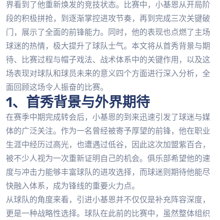
界看到了他重新焕发的竞技状态。比赛中，小基恩从开局阶
段的积极拼抢，到逐渐掌控进攻节奏，再到完成三次关键破
门，展示了全面的前锋能力。同时，他的表现也点燃了主场
球迷的热情，极大提升了球队士气。本文将从首秀背景与期
待、比赛过程与帽子戏法、战术体系中的关键作用，以及这
场表现对球队和球员未来的意义四个方面进行深入分析，全
面回顾这场令人振奋的比赛。
1、首秀背景与外界期待
在赛季中期完成转会后，小基恩的到来迅速引发了球迷与媒
体的广泛关注。作为一名曾经被寄予厚望的前锋，他在职业
生涯中经历过高光，也遭遇过低谷，因此这次加盟紫百合，
被不少人视为一次重新证明自己的机会。俱乐部希望他的速
度与冲击力能够丰富球队的进攻选择，而球迷则期待他能尽
快融入体系，成为锋线的重要火力点。
从球队的角度来看，引进小基恩并不仅仅是补充阵容深度，
更是一种战略性选择。球队在此前的比赛中，虽然整体组织