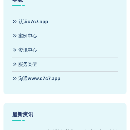
认识c7c7.app
案例中心
资讯中心
服务类型
沟通www.c7c7.app
最新资讯