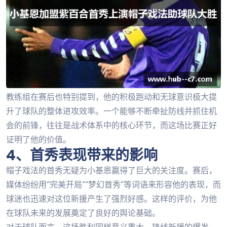
教练组在赛后也特别提到，他的积极跑动和无球意识极大提
升了球队的整体进攻效率。一个能够不断牵扯防线并抓住机
会的前锋，往往是战术体系中的核心环节，而这场比赛正好
证明了他的价值。
4、首秀表现带来的影响
帽子戏法的首秀无疑为小基恩赢得了巨大的关注度。赛后，
媒体纷纷用“完美开局”“梦幻首秀”等词语来形容他的表现，而
球迷也迅速对这位新援产生了强烈好感。这样的评价，为他
在球队未来的发展奠定了良好的舆论基础。