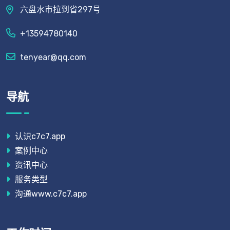
六盘水市拉到省297号
+13594780140
tenyear@qq.com
导航
认识c7c7.app
案例中心
资讯中心
服务类型
沟通www.c7c7.app