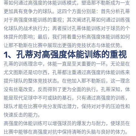
蒂如何通过高强度的体能训练模式，塑造那不勒斯成为一支
更加具有竞争力的球队。这四个方面分别是：首先分析孔蒂
对于高强度体能训练的重视；其次阐述孔蒂如何通过训练强
化球队的战术执行力；再者探讨孔蒂体能训练对于球员的个
体提升的影响；最后，我们将着重分析高强度体能训练如何
让那不勒斯在比赛中展现出更强的竞技状态与体能优势。
1、孔蒂对高强度体能训练的重视
孔蒂的训练理念中，体能一直是至关重要的一环。无论是在
尤文图斯还是切尔西，孔蒂都注重通过高强度的体能训练来
提升球队的整体竞技状态。在他加入那不勒斯后，这一理念
没有丝毫改变，反而得到了更为全面的执行。孔蒂深知，体
能是现代足球中不可或缺的基石，只有通过高强度的训练，
球队才能在比赛中充分发挥出潜力，保持对对手的压迫性和
快速反击的能力。
高强度的体能训练可以增强球员的爆发力与耐力，使球员在
比赛中能够在高强度对抗中保持清晰的头脑与良好的体力。