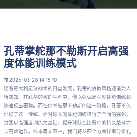
孔蒂掌舵那不勒斯开启高强
度体能训练模式
2026-03-28 14:15:10
随着意大利足球战术的日益发展，孔蒂的执教风格逐渐为人
所熟知。在孔蒂的教练生涯中，他以强调高强度体能训练和
快速反击著称。而在他掌舵那不勒斯的这一阶段，孔蒂不仅
延续了这一传统，还对球队的体能训练进行了全面的强化，
试图以高强度训练为基础，提升球队在比赛中的持久战斗力
与高效运作。在本篇文章中，我们将从四个方面详细分析孔