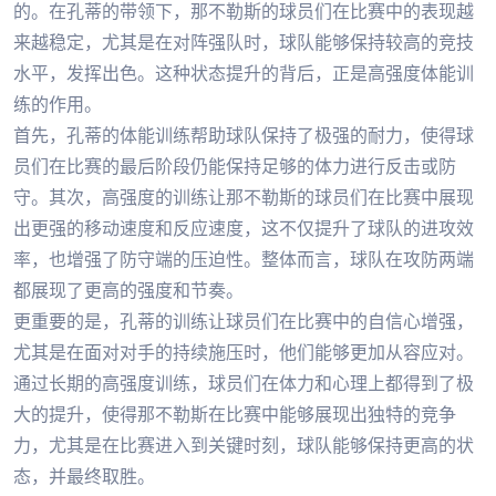
的。在孔蒂的带领下，那不勒斯的球员们在比赛中的表现越
来越稳定，尤其是在对阵强队时，球队能够保持较高的竞技
水平，发挥出色。这种状态提升的背后，正是高强度体能训
练的作用。
首先，孔蒂的体能训练帮助球队保持了极强的耐力，使得球
员们在比赛的最后阶段仍能保持足够的体力进行反击或防
守。其次，高强度的训练让那不勒斯的球员们在比赛中展现
出更强的移动速度和反应速度，这不仅提升了球队的进攻效
率，也增强了防守端的压迫性。整体而言，球队在攻防两端
都展现了更高的强度和节奏。
更重要的是，孔蒂的训练让球员们在比赛中的自信心增强，
尤其是在面对对手的持续施压时，他们能够更加从容应对。
通过长期的高强度训练，球员们在体力和心理上都得到了极
大的提升，使得那不勒斯在比赛中能够展现出独特的竞争
力，尤其是在比赛进入到关键时刻，球队能够保持更高的状
态，并最终取胜。