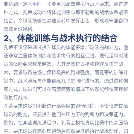
能达到一定水平时，才能更加高效地执行战术要求。通过这
种方式，孔蒂成功地将体能训练与那不勒斯的战术体系紧密
结合，令球队能够在高速运转中发挥出色，形成攻守兼备的
高效足球风格。
2、体能训练与战术执行的结合
孔蒂不仅仅是通过提升球员的体能来增加球队的战斗力，他
还非常注重体能训练和战术执行的相互促进。现代足球对球
员的体能要求越来越高，尤其是高位逼抢和快速反击等战
术，要求球员在场上保持极高的跑动强度。而孔蒂的训练计
划中，战术演练与体能训练几乎是同时进行的。通过这种训
练方式，球员们可以在高度疲劳的情况下依然能够快速理解
和执行战术。
孔蒂要求球员们不断进行高强度的跑动训练，不仅仅是提高
球员的耐力，还要提升他们在压力下的判断力和决策能力。
例如，在某些训练课程中，孔蒂会模拟真实比赛中的高压场
景，要求球员在高强度跑动后依然要准确执行战术动作，如