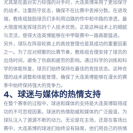
尤其是在面对实力较强的对手时，大连英博采用了更加保守
的战术，注重防守反击，确保不在比赛中丢掉分数。在进攻
端，教练组鼓励球员们多利用边路的传中和中路的渗透，最
大限度地发挥球员的个人技术优势。正是这种战术上的细腻
与灵活，使得大连英博能够在中甲联赛中一路高歌猛进。
另外，球队在阵容轮换上的高效管理也是其成功的重要因素
之一。为了应对频繁的比赛节奏，教练组合理安排了球员的
出场时间，避免了伤病和疲劳的影响。通过科学的训练和科
学的体能恢复，球员们始终保持在最佳的竞技状态。这种合
理的战术调整和体能管理，确保了大连英博能够在漫长的赛
季中始终保持强大的竞争力。
4、球迷与媒体的热情支持
在整个赛季的过程中，球迷和媒体的支持是大连英博取得成
功的不可忽视因素。球迷的热情助威和媒体的广泛报道，为
球队注入了源源不断的动力。无论是在主场，还是在客场比
赛中，大连英博的球迷们始终没有缺席，他们用自己的热情