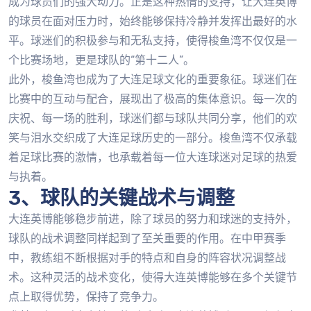
成为球员们的强大动力。正是这种热情的支持，让大连英博
的球员在面对压力时，始终能够保持冷静并发挥出最好的水
平。球迷们的积极参与和无私支持，使得梭鱼湾不仅仅是一
个比赛场地，更是球队的“第十二人”。
此外，梭鱼湾也成为了大连足球文化的重要象征。球迷们在
比赛中的互动与配合，展现出了极高的集体意识。每一次的
庆祝、每一场的胜利，球迷们都与球队共同分享，他们的欢
笑与泪水交织成了大连足球历史的一部分。梭鱼湾不仅承载
着足球比赛的激情，也承载着每一位大连球迷对足球的热爱
与执着。
3、球队的关键战术与调整
大连英博能够稳步前进，除了球员的努力和球迷的支持外，
球队的战术调整同样起到了至关重要的作用。在中甲赛季
中，教练组不断根据对手的特点和自身的阵容状况调整战
术。这种灵活的战术变化，使得大连英博能够在多个关键节
点上取得优势，保持了竞争力。