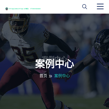
案例中心
首页
案例中心