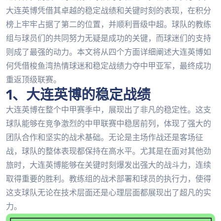
大连英博凭借其卓越的稳定战绩和关键时刻的表现，在积分
榜上牢牢占据了第二的位置，并顺利晋级中超。球队的教练
组与球员们的共同努力无疑是成功的关键，而球迷们的支持
则成了最强的动力。本文将从四个方面详细阐述大连英博如
何凭借梭鱼湾热情球迷和稳定战绩力夺中甲亚军，最终成功
重返顶级联赛。
1、大连英博的稳定战绩
大连英博在整个中甲赛季中，展现出了非凡的稳定性。这支
球队能够在竞争激烈的中甲联赛中稳居前列，体现了强大的
团队合作和坚实的战术基础。无论是主场作战还是客场征
战，球队的整体表现都保持在高水平。尤其是在面对其他劲
旅时，大连英博能够在关键时刻爆发出强大的战斗力，连续
取得重要的胜利。教练组的战术部署和球员的执行力，使得
这支球队无论在技术层面还是心理层面都展现出了超凡的实
力。