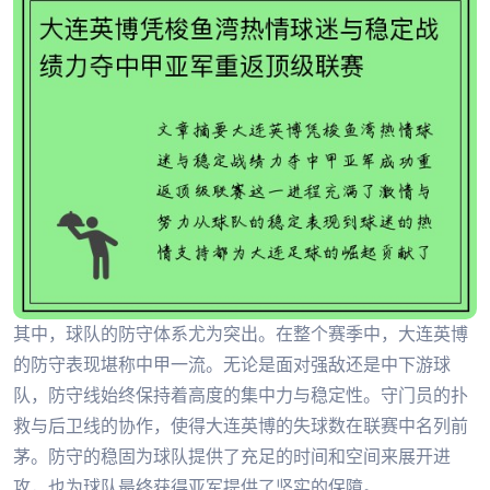
其中，球队的防守体系尤为突出。在整个赛季中，大连英博
的防守表现堪称中甲一流。无论是面对强敌还是中下游球
队，防守线始终保持着高度的集中力与稳定性。守门员的扑
救与后卫线的协作，使得大连英博的失球数在联赛中名列前
茅。防守的稳固为球队提供了充足的时间和空间来展开进
攻，也为球队最终获得亚军提供了坚实的保障。