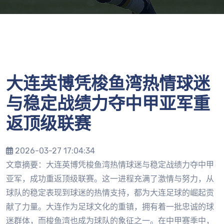
大连英博凭梭鱼湾热情球迷
与稳定战绩力夺中甲亚军重
返顶级联赛
2026-03-27 17:04:34
文章摘要：大连英博凭梭鱼湾热情球迷与稳定战绩力夺中甲
亚军，成功重返顶级联赛。这一进程充满了激情与努力，从
球队的稳定表现到球迷的热情支持，都为大连足球的崛起贡
献了力量。大连作为足球文化的重镇，拥有着一批忠诚的球
迷群体，而梭鱼湾也成为球队的象征之一。在中甲赛季中，