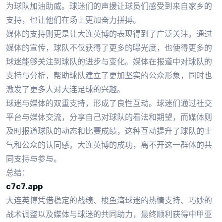
为球队加油助威。球迷们的声援让球员们感受到来自家乡的
支持，也让他们在场上更加奋力拼搏。
媒体的支持则更是让大连英博的表现得到了广泛关注。通过
媒体的宣传，球队不仅获得了更多的曝光度，也使得更多的
球迷能够关注到球队的进步与变化。媒体在报道中对球队的
支持与分析，帮助球队建立了更加坚实的公众形象，同时也
激发了更多人对大连足球的兴趣。
球迷与媒体的双重支持，形成了良性互动。球迷们通过社交
平台与媒体交流，分享自己对球队的看法和期望，而媒体则
及时报道球队的动态和比赛成绩，这种互动提升了球队的士
气和公众的认同感。大连英博的成功，离不开这一群体的共
同支持与参与。
总结：
c7c7.app
大连英博凭借稳定的战绩、梭鱼湾球迷的热情支持、巧妙的
战术调整以及媒体与球迷的共同助力，最终顺利获得中甲亚