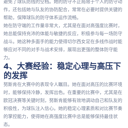
避免了球队防线的空档。她的防守不止局限于个人的防守动
作，还包括她与队友的协防配合，常常在必要时提供关键的
帮助，保障球队的防守体系运作流畅。
她在防守端的工作量非常大，尤其是在面对高强度比赛时，
她总能保持充沛的体能与敏捷的反应，积极参与每一场防守
战斗。她这种多面手的能力使得切尔西女足在多线作战时能
够应对不同的对手与战术安排，展现出更强的整体防守能
力。
4、大赛经验：稳定心理与高压下
的发挥
努斯肯在大赛中的表现令人瞩目。她在面对高压的比赛环境
时，能够保持冷静，发挥出色。在重要的比赛中，尤其是在
欧冠决赛等关键时刻，努斯肯能够有效地调动自己和队友的
积极性，为球队注入信心。她的稳定心理素质和对比赛节奏
的掌控能力，使得她在高强度比赛中总是能够保持最佳状
态。