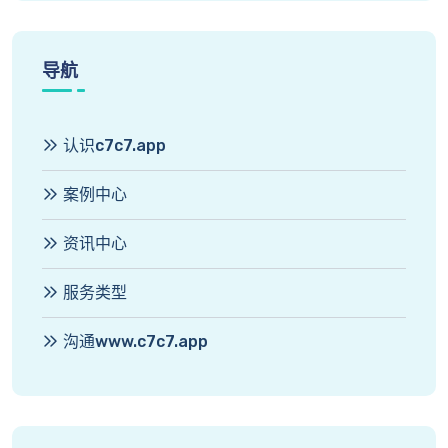
导航
认识c7c7.app
案例中心
资讯中心
服务类型
沟通www.c7c7.app