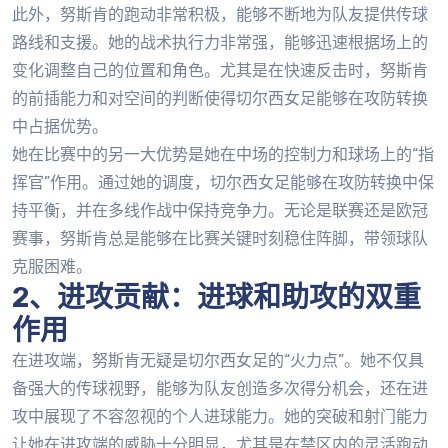
此外，努斯肯的跑动非常积极，能够不断地为队友提供传球
路线和支援。她的战术执行力非常强，能够迅速根据场上的
变化调整自己的位置和角色。尤其是在快速反击时，努斯肯
的前插能力和对空间的判断使得切尔西女足能够在攻防转换
中占据优势。
她在比赛中的另一大优势是她在中场的控制力和球场上的“指
挥官”作用。通过她的调度，切尔西女足能够在攻防转换中保
持平衡，并在多线作战中保持竞争力。无论是联赛还是欧冠
赛事，努斯肯总是能够在比赛关键时刻稳住阵脚，带领球队
克服困难。
2、进攻贡献：进球和助攻的双重
作用
在进攻端，努斯肯无疑是切尔西女足的“火力点”。她不仅具
备强大的传球视野，能够为队友创造多次得分机会，还在进
攻中展现了不容忽视的个人进球能力。她的突破和射门能力
让她在进攻端的威胁十分明显，尤其是在禁区内的灵活跑动