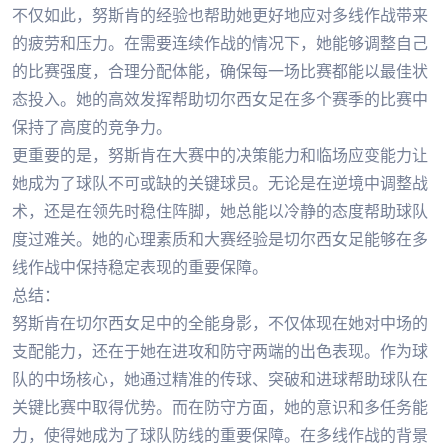
不仅如此，努斯肯的经验也帮助她更好地应对多线作战带来
的疲劳和压力。在需要连续作战的情况下，她能够调整自己
的比赛强度，合理分配体能，确保每一场比赛都能以最佳状
态投入。她的高效发挥帮助切尔西女足在多个赛季的比赛中
保持了高度的竞争力。
更重要的是，努斯肯在大赛中的决策能力和临场应变能力让
她成为了球队不可或缺的关键球员。无论是在逆境中调整战
术，还是在领先时稳住阵脚，她总能以冷静的态度帮助球队
度过难关。她的心理素质和大赛经验是切尔西女足能够在多
线作战中保持稳定表现的重要保障。
总结：
努斯肯在切尔西女足中的全能身影，不仅体现在她对中场的
支配能力，还在于她在进攻和防守两端的出色表现。作为球
队的中场核心，她通过精准的传球、突破和进球帮助球队在
关键比赛中取得优势。而在防守方面，她的意识和多任务能
力，使得她成为了球队防线的重要保障。在多线作战的背景