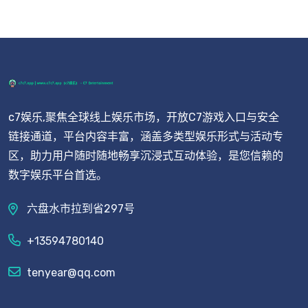
c7娱乐,聚焦全球线上娱乐市场，开放C7游戏入口与安全
链接通道，平台内容丰富，涵盖多类型娱乐形式与活动专
区，助力用户随时随地畅享沉浸式互动体验，是您信赖的
数字娱乐平台首选。
六盘水市拉到省297号
+13594780140
tenyear@qq.com