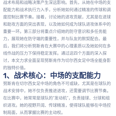
战术布局和战略决策产生深远影响。首先，从她在中场的支
配能力和战术执行力入手，分析她如何通过精准的传球和调
度控制比赛节奏。接着，讨论她的进攻贡献，尤其是在进球
和助攻方面的突出表现，以及她如何成为球队进攻体系中的
重要一环。第三部分将重点介绍她的防守意识和多任务能
力，展现她在防守端的重要性，并与队友的默契配合。最
后，我们将分析努斯肯在大赛中的心理素质以及她如何在多
线作战的压力下保持稳定发挥。通过这四个方面的深入探
讨，本文力求全面呈现努斯肯作为切尔西女足中场全能身影
的独特价值。
1、战术核心：中场的支配能力
努斯肯在切尔西女足中场的角色不可或缺，尤其是在球队的
战术安排中，她不仅负责推进进攻，还需要调节比赛节奏。
在比赛中，她常常是球队的“发动机”，负责接球、分球和组
织进攻。她的视野开阔、传球精准，使得球队能够在中场控
制局面，从而掌握比赛的主动权。