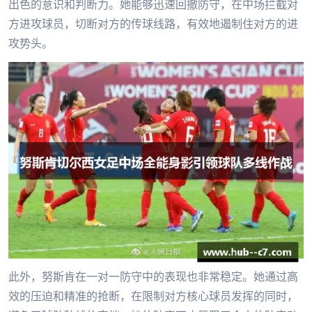
出色的意识和判断力。她能够迅速回撤防守，在中场拦截对
方进攻球员，切断对方的传球线路，有效地遏制住对方的进
攻势头。
此外，努斯肯在一对一防守中的表现也非常稳定。她通过高
效的压迫和精准的抢断，在限制对方核心球员发挥的同时，