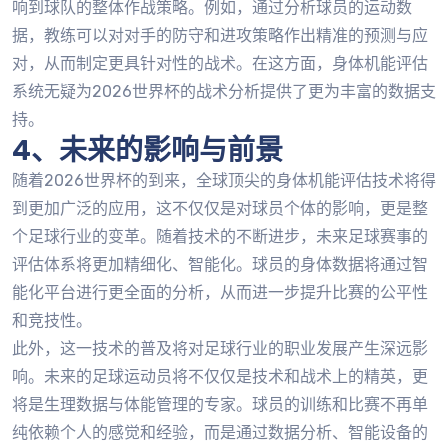
响到球队的整体作战策略。例如，通过分析球员的运动数
据，教练可以对对手的防守和进攻策略作出精准的预测与应
对，从而制定更具针对性的战术。在这方面，身体机能评估
系统无疑为2026世界杯的战术分析提供了更为丰富的数据支
持。
4、未来的影响与前景
随着2026世界杯的到来，全球顶尖的身体机能评估技术将得
到更加广泛的应用，这不仅仅是对球员个体的影响，更是整
个足球行业的变革。随着技术的不断进步，未来足球赛事的
评估体系将更加精细化、智能化。球员的身体数据将通过智
能化平台进行更全面的分析，从而进一步提升比赛的公平性
和竞技性。
此外，这一技术的普及将对足球行业的职业发展产生深远影
响。未来的足球运动员将不仅仅是技术和战术上的精英，更
将是生理数据与体能管理的专家。球员的训练和比赛不再单
纯依赖个人的感觉和经验，而是通过数据分析、智能设备的