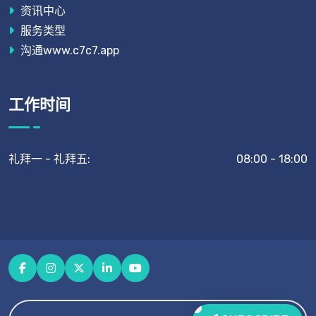
资讯中心
服务类型
沟通www.c7c7.app
工作时间
礼拜一 - 礼拜五:
08:00 - 18:00