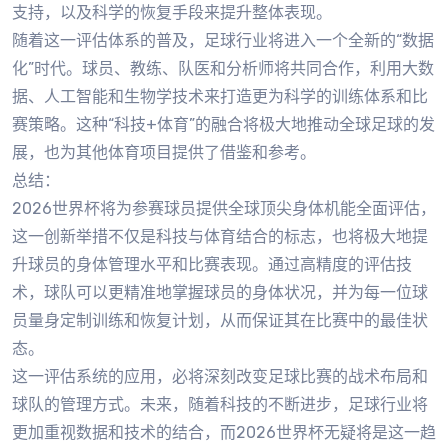
支持，以及科学的恢复手段来提升整体表现。
随着这一评估体系的普及，足球行业将进入一个全新的“数据
化”时代。球员、教练、队医和分析师将共同合作，利用大数
据、人工智能和生物学技术来打造更为科学的训练体系和比
赛策略。这种“科技+体育”的融合将极大地推动全球足球的发
展，也为其他体育项目提供了借鉴和参考。
总结：
2026世界杯将为参赛球员提供全球顶尖身体机能全面评估，
这一创新举措不仅是科技与体育结合的标志，也将极大地提
升球员的身体管理水平和比赛表现。通过高精度的评估技
术，球队可以更精准地掌握球员的身体状况，并为每一位球
员量身定制训练和恢复计划，从而保证其在比赛中的最佳状
态。
这一评估系统的应用，必将深刻改变足球比赛的战术布局和
球队的管理方式。未来，随着科技的不断进步，足球行业将
更加重视数据和技术的结合，而2026世界杯无疑将是这一趋