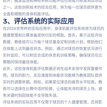
此外，脑波监测和神经系统功能评估也将成为标准测试项目
之一。这些创新技术的综合应用，将为每一位球员提供更为
全面和细致的身体机能评估。
3、评估系统的实际应用
在2026世界杯的实际应用中，身体机能评估系统将为球员的
健康管理和比赛准备提供切实的帮助。首先，基于这些评估
数据，教练组可以为每个球员量身定制训练计划，帮助他们
在体能上达到最佳状态。例如，通过对球员的恢复状况进行
实时监控，可以制定合适的休息和训练策略，确保球员在比
赛期间保持最佳体能。
此外，这些身体机能评估数据还将在战术安排中发挥重要作
用。球员的耐力、反应速度和体能状况能够为教练团队提供
实时的调整依据。例如，如果某位球员的疲劳水平较高，教
练可以选择在比赛中适时轮换，让体能充沛的球员上场，避
免关键时刻因体能不支导致失误。
评估系统的实际应用不仅限于球员的个人健康管理，还将影