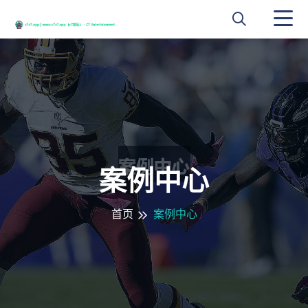
案例中心
首页
案例中心