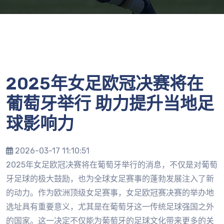
2025年女足欧冠决赛将在
葡萄牙举行 助力提升当地足
球影响力
2026-03-17 11:10:51
2025年女足欧冠决赛将在葡萄牙举行的消息，不仅是对葡萄
牙足球的极大鼓励，也为全球女足赛事的蓬勃发展注入了新
的动力。作为欧洲顶级女足赛事，女足欧冠赛决赛的举办地
选址具有重要意义，尤其是在葡萄牙这一传统足球强国之外
的国家。这一决定不仅能为葡萄牙的足球文化带来更多的关