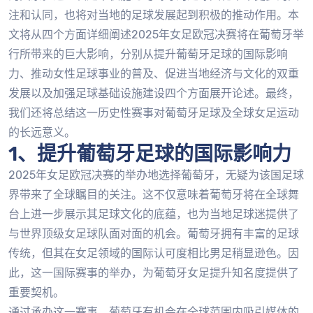
注和认同，也将对当地的足球发展起到积极的推动作用。本
文将从四个方面详细阐述2025年女足欧冠决赛将在葡萄牙举
行所带来的巨大影响，分别从提升葡萄牙足球的国际影响
力、推动女性足球事业的普及、促进当地经济与文化的双重
发展以及加强足球基础设施建设四个方面展开论述。最终，
我们还将总结这一历史性赛事对葡萄牙足球及全球女足运动
的长远意义。
1、提升葡萄牙足球的国际影响力
2025年女足欧冠决赛的举办地选择葡萄牙，无疑为该国足球
界带来了全球瞩目的关注。这不仅意味着葡萄牙将在全球舞
台上进一步展示其足球文化的底蕴，也为当地足球迷提供了
与世界顶级女足球队面对面的机会。葡萄牙拥有丰富的足球
传统，但其在女足领域的国际认可度相比男足稍显逊色。因
此，这一国际赛事的举办，为葡萄牙女足提升知名度提供了
重要契机。
通过承办这一赛事，葡萄牙有机会在全球范围内吸引媒体的