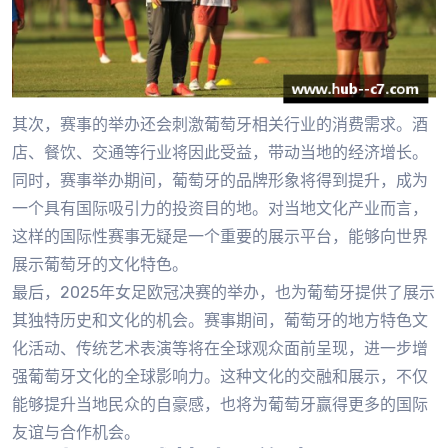
其次，赛事的举办还会刺激葡萄牙相关行业的消费需求。酒
店、餐饮、交通等行业将因此受益，带动当地的经济增长。
同时，赛事举办期间，葡萄牙的品牌形象将得到提升，成为
一个具有国际吸引力的投资目的地。对当地文化产业而言，
这样的国际性赛事无疑是一个重要的展示平台，能够向世界
展示葡萄牙的文化特色。
最后，2025年女足欧冠决赛的举办，也为葡萄牙提供了展示
其独特历史和文化的机会。赛事期间，葡萄牙的地方特色文
化活动、传统艺术表演等将在全球观众面前呈现，进一步增
强葡萄牙文化的全球影响力。这种文化的交融和展示，不仅
能够提升当地民众的自豪感，也将为葡萄牙赢得更多的国际
友谊与合作机会。