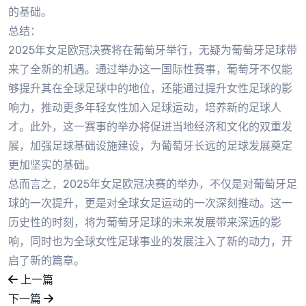
的基础。
总结：
2025年女足欧冠决赛将在葡萄牙举行，无疑为葡萄牙足球带
来了全新的机遇。通过举办这一国际性赛事，葡萄牙不仅能
够提升其在全球足球中的地位，还能通过提升女性足球的影
响力，推动更多年轻女性加入足球运动，培养新的足球人
才。此外，这一赛事的举办将促进当地经济和文化的双重发
展，加强足球基础设施建设，为葡萄牙长远的足球发展奠定
更加坚实的基础。
总而言之，2025年女足欧冠决赛的举办，不仅是对葡萄牙足
球的一次提升，更是对全球女足运动的一次深刻推动。这一
历史性的时刻，将为葡萄牙足球的未来发展带来深远的影
响，同时也为全球女性足球事业的发展注入了新的动力，开
启了新的篇章。
上一篇
下一篇