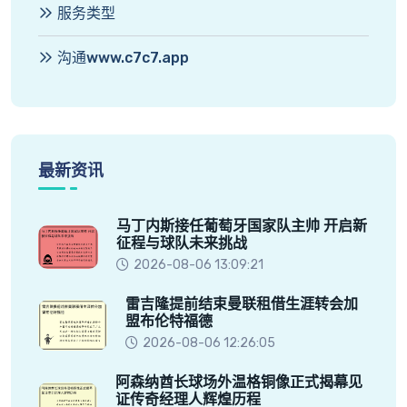
服务类型
沟通www.c7c7.app
最新资讯
马丁内斯接任葡萄牙国家队主帅 开启新
征程与球队未来挑战
2026-08-06 13:09:21
雷吉隆提前结束曼联租借生涯转会加
盟布伦特福德
2026-08-06 12:26:05
阿森纳酋长球场外温格铜像正式揭幕见
证传奇经理人辉煌历程