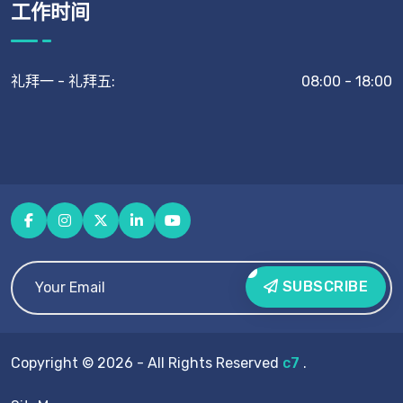
工作时间
礼拜一 - 礼拜五:
08:00 - 18:00
SUBSCRIBE
Copyright © 2026 - All Rights Reserved
c7
.