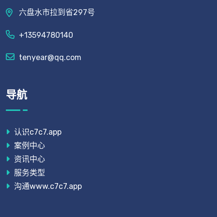
六盘水市拉到省297号
+13594780140
tenyear@qq.com
导航
认识c7c7.app
案例中心
资讯中心
服务类型
沟通www.c7c7.app