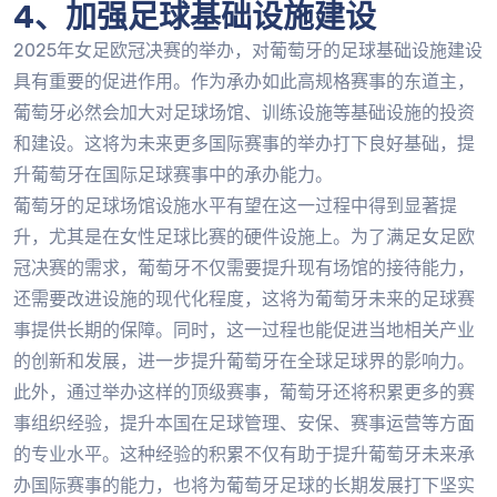
4、加强足球基础设施建设
2025年女足欧冠决赛的举办，对葡萄牙的足球基础设施建设
具有重要的促进作用。作为承办如此高规格赛事的东道主，
葡萄牙必然会加大对足球场馆、训练设施等基础设施的投资
和建设。这将为未来更多国际赛事的举办打下良好基础，提
升葡萄牙在国际足球赛事中的承办能力。
葡萄牙的足球场馆设施水平有望在这一过程中得到显著提
升，尤其是在女性足球比赛的硬件设施上。为了满足女足欧
冠决赛的需求，葡萄牙不仅需要提升现有场馆的接待能力，
还需要改进设施的现代化程度，这将为葡萄牙未来的足球赛
事提供长期的保障。同时，这一过程也能促进当地相关产业
的创新和发展，进一步提升葡萄牙在全球足球界的影响力。
此外，通过举办这样的顶级赛事，葡萄牙还将积累更多的赛
事组织经验，提升本国在足球管理、安保、赛事运营等方面
的专业水平。这种经验的积累不仅有助于提升葡萄牙未来承
办国际赛事的能力，也将为葡萄牙足球的长期发展打下坚实