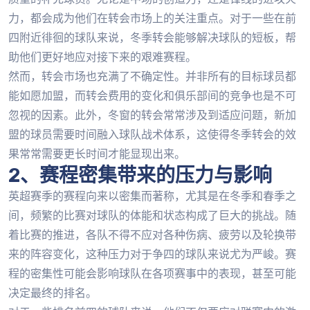
力，都会成为他们在转会市场上的关注重点。对于一些在前
四附近徘徊的球队来说，冬季转会能够解决球队的短板，帮
助他们更好地应对接下来的艰难赛程。
然而，转会市场也充满了不确定性。并非所有的目标球员都
能如愿加盟，而转会费用的变化和俱乐部间的竞争也是不可
忽视的因素。此外，冬窗的转会常常涉及到适应问题，新加
盟的球员需要时间融入球队战术体系，这使得冬季转会的效
果常常需要更长时间才能显现出来。
2、赛程密集带来的压力与影响
英超赛季的赛程向来以密集而著称，尤其是在冬季和春季之
间，频繁的比赛对球队的体能和状态构成了巨大的挑战。随
着比赛的推进，各队不得不应对各种伤病、疲劳以及轮换带
来的阵容变化，这种压力对于争四的球队来说尤为严峻。赛
程的密集性可能会影响球队在各项赛事中的表现，甚至可能
决定最终的排名。