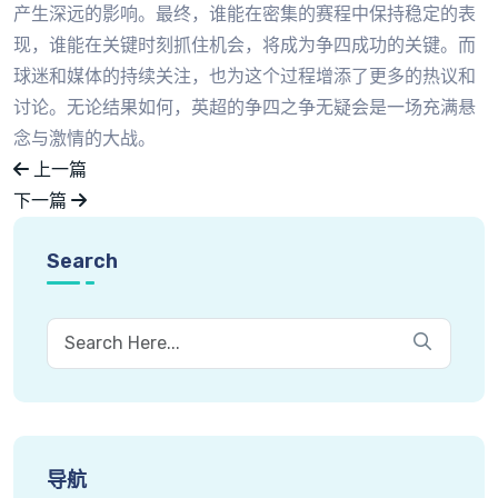
产生深远的影响。最终，谁能在密集的赛程中保持稳定的表
现，谁能在关键时刻抓住机会，将成为争四成功的关键。而
球迷和媒体的持续关注，也为这个过程增添了更多的热议和
讨论。无论结果如何，英超的争四之争无疑会是一场充满悬
念与激情的大战。
上一篇
下一篇
Search
导航