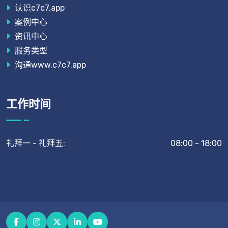
认识c7c7.app
案例中心
资讯中心
服务类型
沟通www.c7c7.app
工作时间
礼拜一 - 礼拜五:
08:00 - 18:00