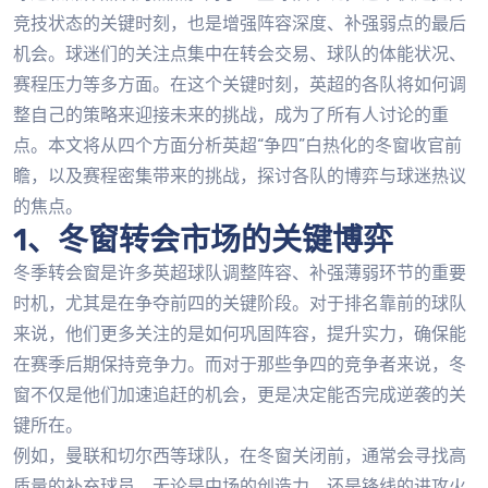
竞技状态的关键时刻，也是增强阵容深度、补强弱点的最后
机会。球迷们的关注点集中在转会交易、球队的体能状况、
赛程压力等多方面。在这个关键时刻，英超的各队将如何调
整自己的策略来迎接未来的挑战，成为了所有人讨论的重
点。本文将从四个方面分析英超“争四”白热化的冬窗收官前
瞻，以及赛程密集带来的挑战，探讨各队的博弈与球迷热议
的焦点。
1、冬窗转会市场的关键博弈
冬季转会窗是许多英超球队调整阵容、补强薄弱环节的重要
时机，尤其是在争夺前四的关键阶段。对于排名靠前的球队
来说，他们更多关注的是如何巩固阵容，提升实力，确保能
在赛季后期保持竞争力。而对于那些争四的竞争者来说，冬
窗不仅是他们加速追赶的机会，更是决定能否完成逆袭的关
键所在。
例如，曼联和切尔西等球队，在冬窗关闭前，通常会寻找高
质量的补充球员。无论是中场的创造力，还是锋线的进攻火