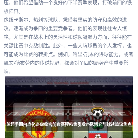
压，他们希望借助一个良好的下半赛季表现，打破前四的铁
板阵容。
像纽卡斯尔、热刺等球队，凭借着坚实的防守和高效的进
攻，逐渐成为争四的重要竞争者。他们的表现往往令人惊
艳，尤其是在战术上的灵活性和球队凝聚力方面，往往能在
关键比赛中克敌制胜。此外，一些大牌球员的个人发挥，也
可能成为比赛的转折点。例如，哈里·凯恩的进球能力，或者
凯文·德布劳内的传球视野，都会对争四的局势产生重要影
响。