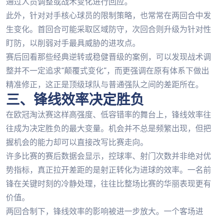
通过人员调整或战术变化进行回应。
此外，针对对手核心球员的限制策略，也常常在两回合中发
生变化。首回合可能采取区域防守，次回合则升级为针对性
盯防，以削弱对手最具威胁的进攻点。
赛后回看那些经典逆转或稳健晋级的案例，可以发现战术调
整并不一定追求“颠覆式变化”，而更强调在原有体系下做出
精准修正，这正是顶级球队与普通强队之间的差距所在。
三、锋线效率决定胜负
在欧冠淘汰赛这样高强度、低容错率的舞台上，锋线效率往
往成为决定胜负的最大变量。机会并不总是频繁出现，但把
握机会的能力却可以直接改写比赛走向。
许多比赛的赛后数据会显示，控球率、射门次数并非绝对优
势指标，真正拉开差距的是射正转化为进球的效率。一名前
锋在关键时刻的冷静处理，往往比整场比赛的华丽表现更有
价值。
两回合制下，锋线效率的影响被进一步放大。一个客场进