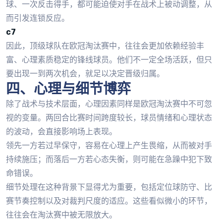
球、一次反击得手，都可能迫使对手在战术上被动调整，从
而引发连锁反应。
c7
因此，顶级球队在欧冠淘汰赛中，往往会更加依赖经验丰
富、心理素质稳定的锋线球员。他们不一定全场活跃，但只
要出现一到两次机会，就足以决定晋级归属。
四、心理与细节博弈
除了战术与技术层面，心理因素同样是欧冠淘汰赛中不可忽
视的变量。两回合比赛时间跨度较长，球员情绪和心理状态
的波动，会直接影响场上表现。
领先一方若过早保守，容易在心理上产生畏缩，从而被对手
持续施压；而落后一方若心态失衡，则可能在急躁中犯下致
命错误。
细节处理在这种背景下显得尤为重要，包括定位球防守、比
赛节奏控制以及对裁判尺度的适应。这些看似微小的环节，
往往会在淘汰赛中被无限放大。