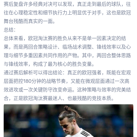
赛后复盘许多经典对决可以发现，真正走到最后的球队，往
往在心理稳定性和细节执行力上明显优于对手，这也是欧冠
舞台残酷而真实的一面。
总结：
总体来看，欧冠淘汰赛的胜负从来不是单一因素决定的结
果，而是两回合策略设计、临场战术调整、锋线效率以及心
理与细节多重因素共同作用的产物。其中，两回合整体思路
与锋线效率，构成了最为核心的胜负变量。
通过赛后解析可以得出结论：真正的欧冠强者，既能在宏观
层面把控180分钟的战略节奏，又能在微观层面通过一次高
效进攻或一次关键防守改变命运。这种策略与效率的完美结
合，正是欧冠淘汰赛最迷人、也最残酷的竞技本质。