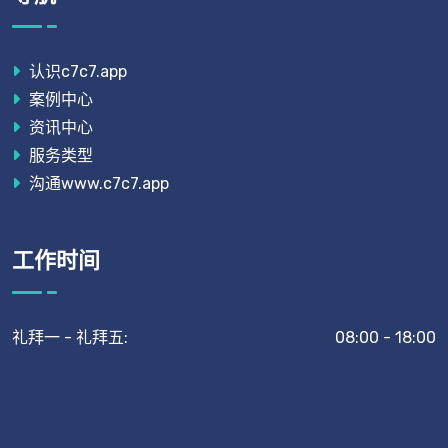
认识c7c7.app
案例中心
资讯中心
服务类型
沟通www.c7c7.app
工作时间
礼拜一 - 礼拜五:
08:00 - 18:00