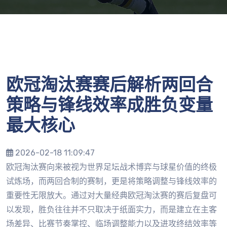
欧冠淘汰赛赛后解析两回合
策略与锋线效率成胜负变量
最大核心
2026-02-18 11:09:47
欧冠淘汰赛向来被视为世界足坛战术博弈与球星价值的终极
试炼场，而两回合制的赛制，更是将策略调整与锋线效率的
重要性无限放大。通过对大量经典欧冠淘汰赛的赛后复盘可
以发现，胜负往往并不只取决于纸面实力，而是建立在主客
场差异、比赛节奏掌控、临场调整能力以及进攻终结效率等