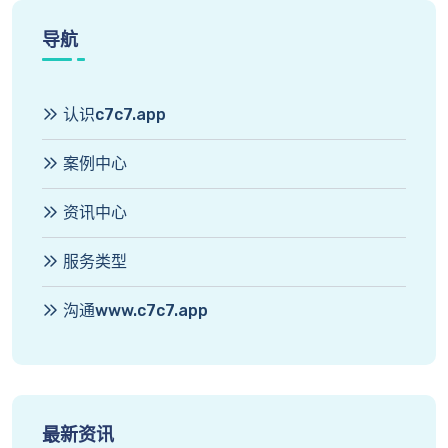
导航
认识c7c7.app
案例中心
资讯中心
服务类型
沟通www.c7c7.app
最新资讯