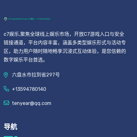
c7娱乐,聚焦全球线上娱乐市场，开放C7游戏入口与安全
链接通道，平台内容丰富，涵盖多类型娱乐形式与活动专
区，助力用户随时随地畅享沉浸式互动体验，是您信赖的
数字娱乐平台首选。
六盘水市拉到省297号
+13594780140
tenyear@qq.com
导航