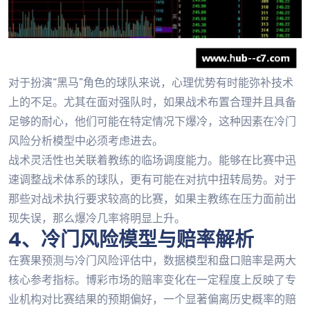
对于扮演“黑马”角色的球队来说，心理优势有时能弥补技术
上的不足。尤其在面对强队时，如果战术布置合理并且具备
足够的耐心，他们可能在特定情况下爆冷，这种因素在冷门
风险分析模型中必须考虑进去。
战术灵活性也关联着教练的临场调度能力。能够在比赛中迅
速调整战术体系的球队，更有可能在对抗中扭转局势。对于
那些对战术执行要求较高的比赛，如果主教练在压力面前出
现失误，那么爆冷几率将明显上升。
4、冷门风险模型与赔率解析
在赛果预测与冷门风险评估中，数据模型和盘口赔率是两大
核心参考指标。博彩市场的赔率变化在一定程度上反映了专
业机构对比赛结果的预期偏好，一个显著偏离历史概率的赔