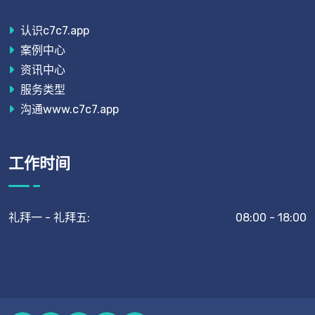
认识c7c7.app
案例中心
资讯中心
服务类型
沟通www.c7c7.app
工作时间
礼拜一 - 礼拜五:
08:00 - 18:00