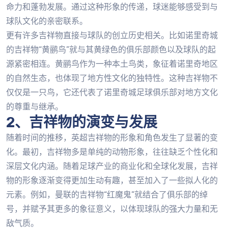
命力和蓬勃发展。通过这种形象的传递，球迷能够感受到与
球队文化的亲密联系。
更有许多吉祥物直接与球队的创立历史相关。比如诺里奇城
的吉祥物“黄鹂鸟”就与其黄绿色的俱乐部颜色以及球队的起
源紧密相连。黄鹂鸟作为一种本土鸟类，象征着诺里奇地区
的自然生态，也体现了地方性文化的独特性。这种吉祥物不
仅仅是一只鸟，它还代表了诺里奇城足球俱乐部对地方文化
的尊重与继承。
2、吉祥物的演变与发展
随着时间的推移，英超吉祥物的形象和角色发生了显著的变
化。最初，吉祥物多是单纯的动物形象，往往缺乏个性化和
深层文化内涵。随着足球产业的商业化和全球化发展，吉祥
物的形象逐渐变得更加生动有趣，甚至加入了一些拟人化的
元素。例如，曼联的吉祥物“红魔鬼”就结合了俱乐部的绰
号，并赋予其更多的象征意义，以体现球队的强大力量和无
敌气质。