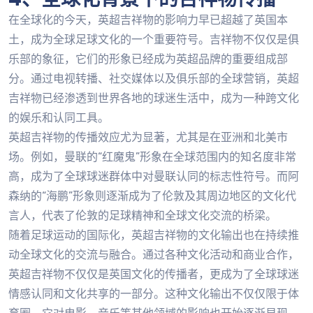
在全球化的今天，英超吉祥物的影响力早已超越了英国本
土，成为全球足球文化的一个重要符号。吉祥物不仅仅是俱
乐部的象征，它们的形象已经成为英超品牌的重要组成部
分。通过电视转播、社交媒体以及俱乐部的全球营销，英超
吉祥物已经渗透到世界各地的球迷生活中，成为一种跨文化
的娱乐和认同工具。
英超吉祥物的传播效应尤为显著，尤其是在亚洲和北美市
场。例如，曼联的“红魔鬼”形象在全球范围内的知名度非常
高，成为了全球球迷群体中对曼联认同的标志性符号。而阿
森纳的“海鹏”形象则逐渐成为了伦敦及其周边地区的文化代
言人，代表了伦敦的足球精神和全球文化交流的桥梁。
随着足球运动的国际化，英超吉祥物的文化输出也在持续推
动全球文化的交流与融合。通过各种文化活动和商业合作，
英超吉祥物不仅仅是英国文化的传播者，更成为了全球球迷
情感认同和文化共享的一部分。这种文化输出不仅仅限于体