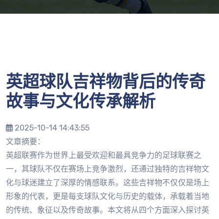
英超球队吉祥物背后的传奇
故事与文化传承解析
2025-10-14 14:43:55
文章摘要：
英超联赛作为世界上最受欢迎和最具竞争力的足球联赛之
一，其球队不仅在赛场上竞争激烈，还通过独特的吉祥物文
化与球迷建立了深厚的情感联系。这些吉祥物不仅仅是场上
形象的代表，更是每支球队文化与历史的载体，承载着当地
的传统、象征以及传奇故事。本文将从四个方面深入探讨英