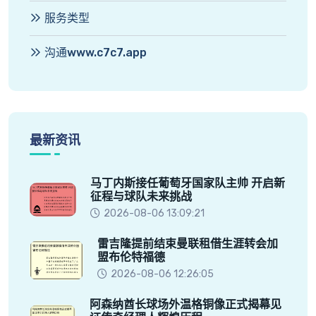
服务类型
沟通www.c7c7.app
最新资讯
马丁内斯接任葡萄牙国家队主帅 开启新
征程与球队未来挑战
2026-08-06 13:09:21
雷吉隆提前结束曼联租借生涯转会加
盟布伦特福德
2026-08-06 12:26:05
阿森纳酋长球场外温格铜像正式揭幕见