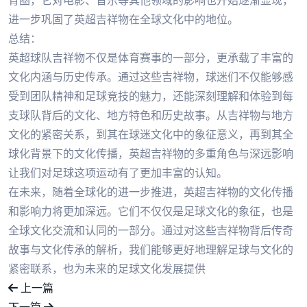
育圈，它对电影、音乐等其他领域的影响也开始逐渐显现，
进一步巩固了英超吉祥物在全球文化中的地位。
总结：
英超球队吉祥物不仅是体育赛事的一部分，更承载了丰富的
文化内涵与历史传承。通过这些吉祥物，球迷们不仅能够感
受到团队精神和足球竞技的魅力，还能深刻理解和体验到每
支球队背后的文化、地方特色和历史故事。从吉祥物与地方
文化的紧密关系，到其在球迷文化中的象征意义，再到其全
球化背景下的文化传播，英超吉祥物的多重角色与深远影响
让我们对足球这项运动有了更加丰富的认知。
在未来，随着全球化的进一步推进，英超吉祥物的文化传播
和影响力将更加深远。它们不仅仅是足球文化的象征，也是
全球文化交流和认同的一部分。通过对这些吉祥物背后传奇
故事与文化传承的解析，我们能够更好地理解足球与文化的
紧密联系，也为未来的足球文化发展提供
上一篇