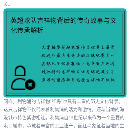
关。
同样，利物浦的吉祥物“红鸟”也具有丰富的历史文化背景。
这只吉祥物不仅代表着利物浦的活力和激情，还与当地的海
港城市特色紧密相连。利物浦自19世纪以来作为一个重要的
港口城市，承载着丰富的工业遗产，而红鸟象征着当地的生