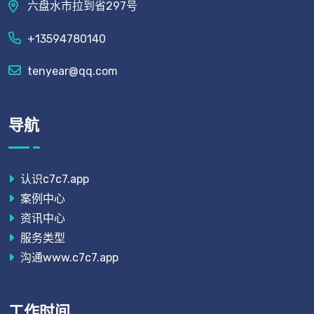
六盘水市拉到省297号
+13594780140
tenyear@qq.com
导航
认识c7c7.app
案例中心
资讯中心
服务类型
沟通www.c7c7.app
工作时间