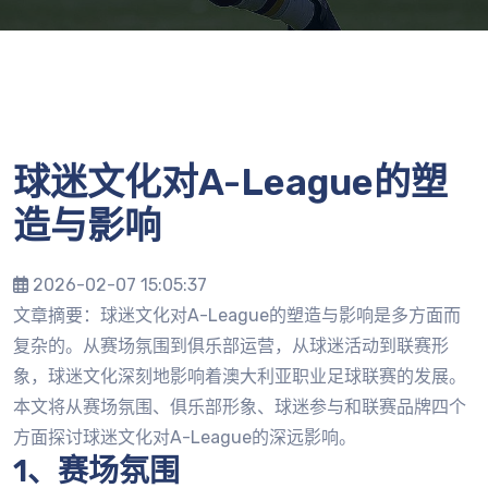
球迷文化对A-League的塑
造与影响
2026-02-07 15:05:37
文章摘要：球迷文化对A-League的塑造与影响是多方面而
复杂的。从赛场氛围到俱乐部运营，从球迷活动到联赛形
象，球迷文化深刻地影响着澳大利亚职业足球联赛的发展。
本文将从赛场氛围、俱乐部形象、球迷参与和联赛品牌四个
方面探讨球迷文化对A-League的深远影响。
1、赛场氛围