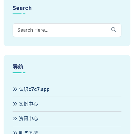
Search
导航
认识c7c7.app
案例中心
资讯中心
服务类型