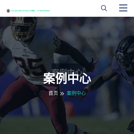
案例中心
首页
案例中心