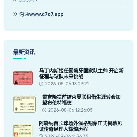
沟通www.c7c7.app
最新资讯
马丁内斯接任葡萄牙国家队主帅 开启新
征程与球队未来挑战
2026-08-06 13:09:21
雷吉隆提前结束曼联租借生涯转会加
盟布伦特福德
2026-08-06 12:26:05
阿森纳酋长球场外温格铜像正式揭幕见
证传奇经理人辉煌历程
2026-08-06 11:36:35