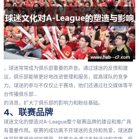
，球迷常常成为俱乐部重要的声音。通过球迷的反馈和建
议，俱乐部能够更好地改进管理和服务，提高球队的竞争
力。球迷的参与不仅仅止于赛场，他们还通过社交媒体等平
台传播俱乐部...
的消息，扩大了俱乐部的影响力和粉丝基础。
4、联赛品牌
球迷文化的塑造对A-League整个联赛品牌的建设和推广具
有重要作用。联赛的成功离不开球迷的支持和热爱，球迷群