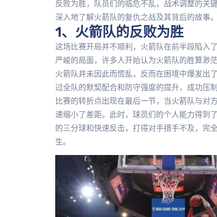
反败为胜，队员们的临危不乱，战术调整的关
深入地了解火箭队的复仇之战及其背后的故事
1、火箭队的反败为胜
这场比赛开局并不顺利，火箭队在前半段陷入
严峻的局面，许多人开始认为火箭队的胜算渺
火箭队并未因此而慌乱，反而在困境中爆发出
过全队的默契配合和防守强度的提升，成功压
比赛的转折点出现在最后一节，当火箭队与对方
速缩小了差距。此时，球员们的个人能力得到
的三分球和快速反击，打得对手措手不及，完
生。