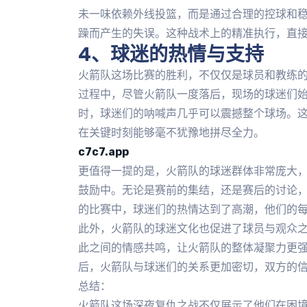
未一味依赖外线投篮，而是通过合理的控球和
躁而产生的失误。这种战术上的精准执行，直
4、球迷的热情与支持
火箭队这场比赛的胜利，不仅仅是球员和教练
过程中，尽管火箭队一度落后，现场的球迷们
时，球迷们的呐喊声几乎可以震撼整个球场。
在关键时刻能够毫不犹豫地拼尽全力。
c7c7.app
更值得一提的是，火箭队的球迷群体非常庞大
鼓励中。无论是赛前的集结，还是赛后的讨论
的比赛中，球迷们的热情达到了高潮，他们的
此外，火箭队的球迷文化也促进了球员与观众
此之间的情感共鸣，让火箭队的整体凝聚力更
后，火箭队与球迷们的关系更加密切，双方的
总结：
火箭队这场深夜复仇之战不仅展示了他们在困