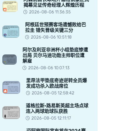
揭幕见证传奇经理人辉煌历程
2026-08-06 11:36:35
阿根廷世预赛客场遗憾败给巴
拉圭 错失晋级关键三分
2026-08-06 10:51:18
阿尔及利亚非洲杯小组垫底惨遭
出局 贝尔马迪功勋主帅职位遭
解雇
2026-08-06 10:07:13
里昂法甲垫底奇迹逆转全员爆
发成功杀入欧战席位
2026-08-05 12:58:42
道格拉斯·路易斯英超主场点球
连入两球助球队获胜
2026-08-05 12:11:17
迈阿密国际宣布将在2024赛