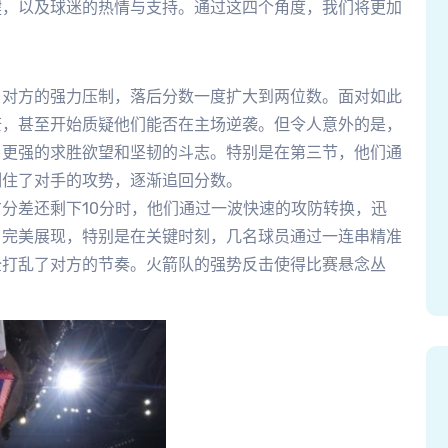
键，以及球迷的热情与支持。通过这四个角度，我们将更加
。
了对方的强力压制，落后分数一度扩大到两位数。面对如此
茫，甚至开始质疑他们能否在主场逆袭。但令人意外的是，
了更强的求胜欲望和坚韧的斗志。特别是在第三节，他们通
制住了对手的攻势，逐渐追回分数。
分差还剩下10分时，他们通过一波快速的攻防转换，迅
了完美展现，特别是在关键时刻，几名球员通过一连串精准
全打乱了对方的节奏。火箭队的强势反击使得比赛悬念丛