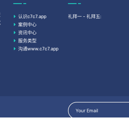
型
认识c7c7.app
礼拜一 - 礼拜五:
沉
案例中心
。
资讯中心
服务类型
沟通www.c7c7.app