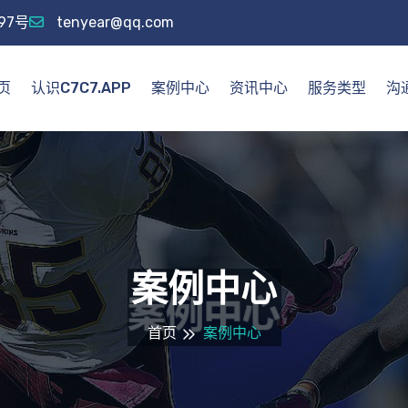
97号
tenyear@qq.com
页
认识C7C7.APP
案例中心
资讯中心
服务类型
沟通
案例中心
首页
案例中心