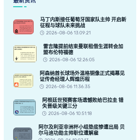
最新资讯
马丁内斯接任葡萄牙国家队主帅 开启新
征程与球队未来挑战
2026-08-06 13:09:21
雷吉隆提前结束曼联租借生涯转会加
盟布伦特福德
2026-08-06 12:26:05
阿森纳酋长球场外温格铜像正式揭幕见
证传奇经理人辉煌历程
2026-08-06 11:36:35
阿根廷世预赛客场遗憾败给巴拉圭 错
失晋级关键三分
2026-08-06 10:51:18
阿尔及利亚非洲杯小组垫底惨遭出局 贝
尔马迪功勋主帅职位遭解雇