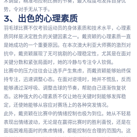
术调整，精准地控制比赛的节奏，最大程度地发挥自身优
势，令对手无从下手。
3、出色的心理素质
羽毛球比赛不仅考验运动员的身体素质和技术水平，心理素
质同样是决定胜负的关键因素之一。戴资颖的心理素质一直
是她成功的一个重要原因。在本次澳大利亚大师赛的激烈对
抗中，戴资颖展现了无可挑剔的心理稳定性，尤其是在面对
关键分数和紧张局面时，她的冷静与专注令人钦佩。
比赛中的压力往往会让选手产生焦虑，而戴资颖能够始终保
持专注，迅速调整心态。在面对逆境时，她并不慌乱，反而
能够通过深呼吸、调整击球的节奏，帮助自己逐渐恢复状
态。这种强大的心理素质不仅让她在关键时刻能够发挥稳
定，还使她能够从容应对赛场上的各种突发情况。
此外，戴资颖在比赛中的情绪控制也极为到位。她从不轻易
表现出情绪波动，无论是在赢得比赛时的胜利喜悦，还是在
面临困难局面时的焦虑情绪，都能控制在合理的范围内。这