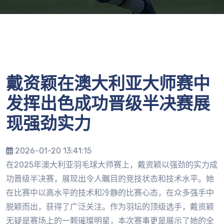
戴资颖在澳大利亚大师赛中
发挥出色成功晋级半决赛展
现强劲实力
2026-01-20 13:41:15
在2025年澳大利亚羽毛球大师赛上，戴资颖以强劲的实力成
功晋级半决赛，展现出令人瞩目的竞技状态和技术水平。她
在比赛中以高水平的技术和冷静的比赛心态，在众多强手中
脱颖而出，获得了广泛关注。作为羽坛的顶级选手，戴资颖
无疑是赛场上的一颗璀璨明星，本次赛事更是展示了她的全