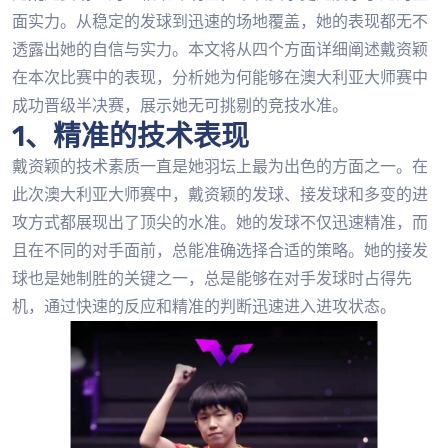
面实力。从稳定的发球到迅速的场地覆盖，她的表现都无不
透露出她的自信与实力。本文将从四个方面详细阐述戴资颖
在本次比赛中的表现，分析她为何能够在澳大利亚大师赛中
成功晋级半决赛，展示她无可挑剔的竞技水准。
1、精准的技术表现
戴资颖的技术素质一直是她羽坛上最为出色的方面之一。在
此次澳大利亚大师赛中，戴资颖的发球、接发球和多变的进
攻方式都展现出了顶尖的水准。她的发球不仅迅速精准，而
且在不同的对手面前，总能准确选择合适的策略。她的接发
球也是她制胜的关键之一，总是能够在对手发球时占得先
机，通过快速的反应和精准的判断迅速进入进攻状态。