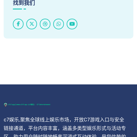
找到我们
c7娱乐,聚焦全球线上娱乐市场，开放C7游戏入口与安全
链接通道，平台内容丰富，涵盖多类型娱乐形式与活动专
区，助力用户随时随地畅享沉浸式互动体验，是您信赖的