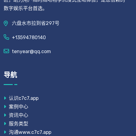
数字娱乐平台首选。
六盘水市拉到省297号
+13594780140
tenyear@qq.com
导航
认识c7c7.app
案例中心
资讯中心
服务类型
沟通www.c7c7.app