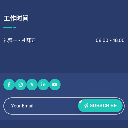
工作时间
礼拜一 - 礼拜五:
08:00 - 18:00
SUBSCRIBE