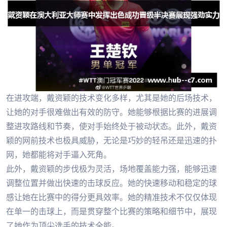
在进攻端，戴资颖的技术变化多样，尤其是她的后场技术，
让她的对手很难做出有效的防守。她能够根据比赛的进展调
整进攻路线和节奏，使对手始终处于被动状态。此外，戴资
颖的网前技术也极具威胁，无论是巧妙的轻吊还是迅速的扑
网，她都能将对手逼入死角。
此外，戴资颖的步伐极为灵活，场地覆盖能力强，能够迅速
调整位置并做出快速的击球反应。她的快速移动和稳定的球
感让她在比赛中的得分更具效率。她的精准技术不仅仅体现
在单一的击球上，而是贯穿整个比赛的策略和细节中，展现
了她作为顶尖选手的技术全能。