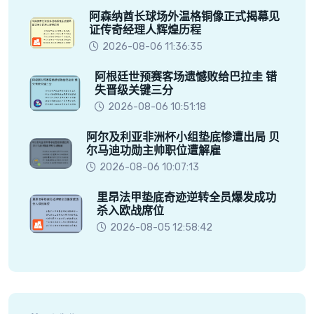
阿森纳酋长球场外温格铜像正式揭幕见
证传奇经理人辉煌历程
2026-08-06 11:36:35
阿根廷世预赛客场遗憾败给巴拉圭 错
失晋级关键三分
2026-08-06 10:51:18
阿尔及利亚非洲杯小组垫底惨遭出局 贝
尔马迪功勋主帅职位遭解雇
2026-08-06 10:07:13
里昂法甲垫底奇迹逆转全员爆发成功
杀入欧战席位
2026-08-05 12:58:42