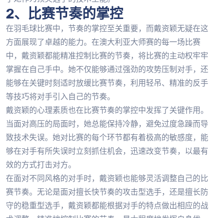
2、比赛节奏的掌控
在羽毛球比赛中，节奏的掌控至关重要，而戴资颖无疑在这
方面展现了卓越的能力。在澳大利亚大师赛的每一场比赛
中，戴资颖都能精准控制比赛的节奏，将比赛的主动权牢牢
掌握在自己手中。她不仅能够通过强劲的攻势压制对手，还
能够在关键时刻适时放缓比赛节奏，利用轻吊、精准的反手
等技巧将对手引入自己的节奏。
戴资颖的心理素质也在比赛节奏的掌控中发挥了关键作用。
当面对高压的局面时，她总能保持冷静，避免过度急躁而导
致技术失误。她对比赛的每个环节都有着极高的敏感度，能
够在对手有所失误时立刻抓住机会，迅速改变节奏，以最有
效的方式打击对方。
在面对不同风格的对手时，戴资颖也能够灵活调整自己的比
赛节奏。无论是面对擅长快节奏的攻击型选手，还是擅长防
守的稳重型选手，戴资颖都能根据对手的特点做出相应的战