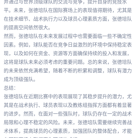
并通过与世界顶级球队的交流与竞争，提升自身的竞技水
平。未来，张德培队在国际赛场上的表现值得期待，尤其是
在技术细节、战术执行力以及球员心理素质方面，张德培队
的提高空间依然很大。
然而，张德培队在未来发展过程中也需要面临一些不确定性
因素。例如，球队能否在竞争日益激烈的环境中保持稳定表
现，以及如何在资金、资源等方面确保持续的投入和发展，
这将是球队未来必须考虑的重要问题。总的来说，张德培队
的未来依然充满希望，随着不断的积累和调整，球队有潜力
成为顶级强队。
总结：
张德培队在近期比赛中的表现展现了其稳步提升的潜力，尤
其是在战术执行、球员表现以及教练组指挥方面都有着显著
的进步。然而，在面对一些强队时，球队仍存在一定的战术
局限和心理不稳定的风险。未来，张德培队需要继续完善战
术体系，提高球员的心理素质，加强团队的整体配合，才能