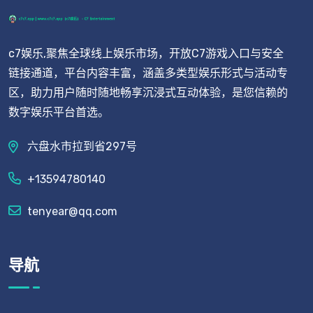
c7娱乐,聚焦全球线上娱乐市场，开放C7游戏入口与安全
链接通道，平台内容丰富，涵盖多类型娱乐形式与活动专
区，助力用户随时随地畅享沉浸式互动体验，是您信赖的
数字娱乐平台首选。
六盘水市拉到省297号
+13594780140
tenyear@qq.com
导航