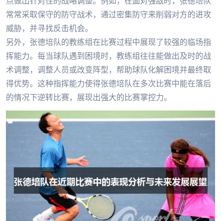
点做出针对性的战略调整。例如，在面对强敌时，张德培队
常常采取保守的防守战术，通过密集防守来削弱对方的进攻
威胁，并寻找反击机会。
另外，张德培队的教练组在比赛过程中展现了较强的临场指
挥能力。每当球队遇到困境时，教练组往往能做出及时的战
术调整，调整人员或改变阵型，帮助球队化解困境并最终取
得优势。这种指挥能力使得张德培队在多次比赛中能在落后
的情况下逆转比赛，展现出强大的比赛掌控力。