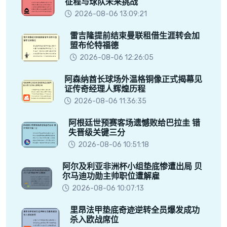
征程与球队未来挑战
2026-08-06 13:09:21
雷吉隆提前结束曼联租借生涯转会加
盟布伦特福德
2026-08-06 12:26:05
阿森纳酋长球场外温格铜像正式揭幕见
证传奇经理人辉煌历程
2026-08-06 11:36:35
阿根廷世预赛客场遗憾败给巴拉圭 错
失晋级关键三分
2026-08-06 10:51:18
阿尔及利亚非洲杯小组垫底惨遭出局 贝
尔马迪功勋主帅职位遭解雇
2026-08-06 10:07:13
里昂法甲垫底奇迹逆转全员爆发成功
杀入欧战席位