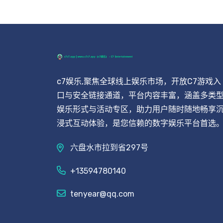
c7娱乐,聚焦全球线上娱乐市场，开放C7游戏入
口与安全链接通道，平台内容丰富，涵盖多类
娱乐形式与活动专区，助力用户随时随地畅享
浸式互动体验，是您信赖的数字娱乐平台首选
六盘水市拉到省297号
+13594780140
tenyear@qq.com