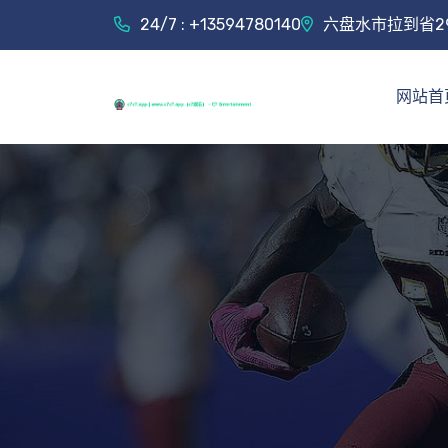
24/7 : +13594780140
六盘水市拉到省2
网站首