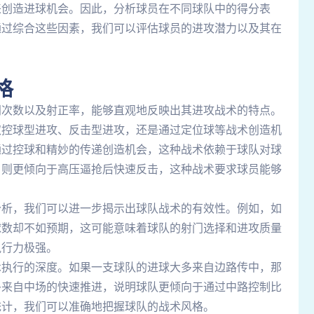
来创造进球机会。因此，分析球员在不同球队中的得分表
通过综合这些因素，我们可以评估球员的进攻潜力以及其在
格
门次数以及射正率，能够直观地反映出其进攻战术的特点。
取控球型进攻、反击型进攻，还是通过定位球等战术创造机
通过控球和精妙的传递创造机会，这种战术依赖于球队对球
，则更倾向于高压逼抢后快速反击，这种战术要求球员能够
分析，我们可以进一步揭示出球队战术的有效性。例如，如
球数却不如预期，这可能意味着球队的射门选择和进攻质量
执行力极强。
术执行的深度。如果一支球队的进球大多来自边路传中，那
多来自中场的快速推进，说明球队更倾向于通过中路控制比
统计，我们可以准确地把握球队的战术风格。