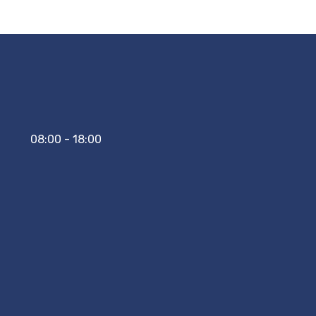
08:00 - 18:00