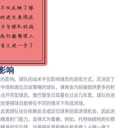
影响
远的影响。球队的战术不仅影响球员的进攻方式，还决定了
型中场和高位压迫策略的球队，通常会为前锋提供更多的射
多点开花型球员。像巴黎圣日耳曼在过去几年里，球队的进
配合使得球员能够在不同的情况下完成进球。
。此类球队往往依赖反击或定位球来创造进球机会，因此进
和精准射门能力，显得尤为重要。例如，托特纳姆热刺在穆
和精准的定位球，这使得凯恩能够在射手榜上占据一席之