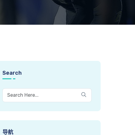
Search
导航