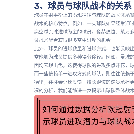
3、球员与球队战术的关系
球员在射手榜上的表现往往与球队的战术体系
战术的核心特点。例如，一支球队如果经常通
高空球头球进球为主的球员。像赫迪拉、莱万
过战术配合获得很多空中进攻的机会。
此外，球员的进球数量和进球方式，也能反映
常能够为球员提供多种得分途径。例如，曼城的
面均表现出色，这使得球队的进攻多点开花，
而一些依赖单一进攻方式的球队，则往往依赖
德里，往往会让速度快、擅长跑位的球员承担
况的分析，我们能够进一步揭示出球队整体战