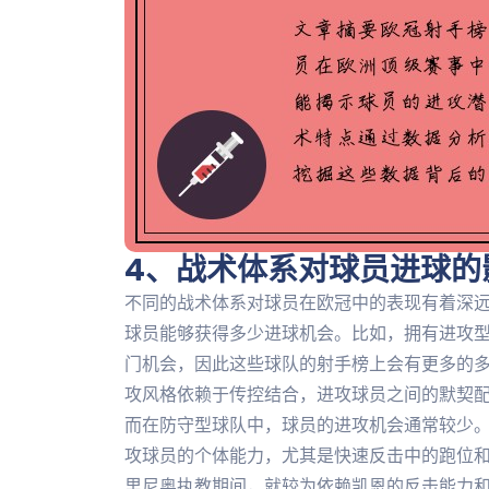
4、战术体系对球员进球的
不同的战术体系对球员在欧冠中的表现有着深
球员能够获得多少进球机会。比如，拥有进攻
门机会，因此这些球队的射手榜上会有更多的
攻风格依赖于传控结合，进攻球员之间的默契
而在防守型球队中，球员的进攻机会通常较少
攻球员的个体能力，尤其是快速反击中的跑位
里尼奥执教期间，就较为依赖凯恩的反击能力