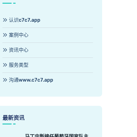
认识c7c7.app
案例中心
资讯中心
服务类型
沟通www.c7c7.app
最新资讯
马丁内斯接任葡萄牙国家队主