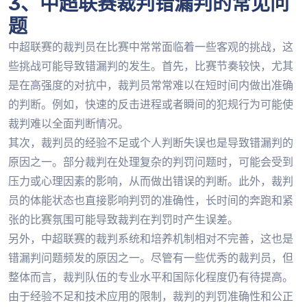
3、中超联赛裁判错漏判的常见问
题
中超联赛的裁判员在比赛中常常面临着一些客观的挑战，这
些挑战可能导致错漏判的发生。首先，比赛节奏较快，尤其
是在高强度的对抗中，裁判员常常难以在短时间内做出准确
的判断。例如，快速的反击进程或者瞬间的犯规行为可能使
裁判难以全面判断情况。
其次，裁判员的经验不足或个人判断失误也是导致错漏判的
原因之一。部分裁判在处理复杂的判罚问题时，可能会受到
压力或心理因素的影响，从而做出错误的判断。此外，裁判
员的体能状态也直接影响判罚的准确性，长时间的奔跑和紧
张的比赛氛围可能导致裁判在判罚时产生误差。
另外，中超联赛的裁判系统和培养机制相对不完善，这也是
错漏判问题频发的原因之一。尽管有一些优秀的裁判员，但
整体而言，裁判队伍的专业水平和国际化程度仍有待提高。
由于经验不足和技术应用的限制，裁判的判罚准确性和公正