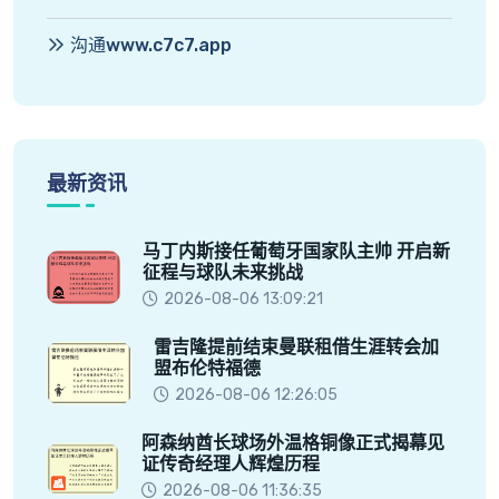
沟通www.c7c7.app
最新资讯
马丁内斯接任葡萄牙国家队主帅 开启新
征程与球队未来挑战
2026-08-06 13:09:21
雷吉隆提前结束曼联租借生涯转会加
盟布伦特福德
2026-08-06 12:26:05
阿森纳酋长球场外温格铜像正式揭幕见
证传奇经理人辉煌历程
2026-08-06 11:36:35