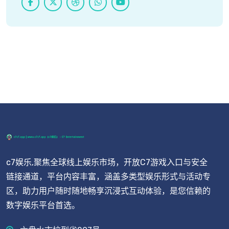
c7娱乐,聚焦全球线上娱乐市场，开放C7游戏入口与安全
链接通道，平台内容丰富，涵盖多类型娱乐形式与活动专
区，助力用户随时随地畅享沉浸式互动体验，是您信赖的
数字娱乐平台首选。