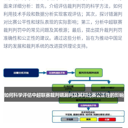
面来详细分析：首先，介绍评估裁判判罚的科学方法，如何
利用技术手段和数据分析实现客观评估；其次，探讨错漏判
对比赛公平性和球队表现的实际影响；第三，分析中超联赛
裁判判罚中的常见问题及其根源；最后，提出提升裁判判罚
准确性和公正性的建议。通过这些分析，旨在为推动中国足
球的发展和裁判系统的改进提供理论支持。