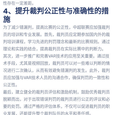
性存在一定差距。
4、提升裁判公正性与准确性的措
施
为了减少错漏判，提高比赛的公正性，中超联赛应加强裁判
员的培训和专业发展。首先，裁判员应定期参加国内外的裁
判培训课程，学习先进的判罚理念和最新的比赛规则。通过
理论和实践的结合，提高裁判员在实际比赛中的判断力。
其次，进一步推广和完善VAR技术的应用至关重要。通过技
术手段，尤其是视频回放，裁判员可以对一些难以判断的情
况进行二次确认，从而有效避免错漏判的发生。此外，裁判
员应加强与VAR技术人员的沟通合作，确保判罚的一致性和
公正性。
最后，建立健全的裁判员评估和激励机制，鼓励优秀裁判员
脱颖而出，对于出现错误判罚的裁判员进行公正的评议和必
要的处罚。通过严格的评估体系，不仅可以促进裁判员的职
业发展，还能提升整个裁判队伍的水平和责任感。