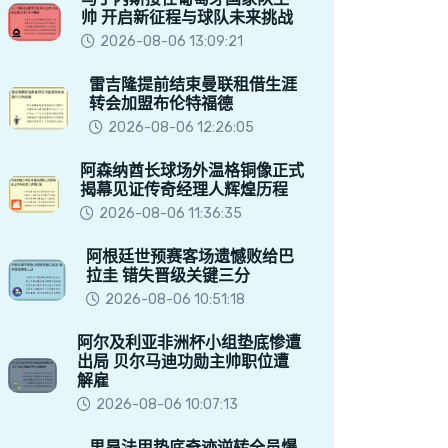
帅 开启新征程与球队未来挑战
2026-08-06 13:09:21
雷吉隆提前结束曼联租借生涯
转会加盟布伦特福德
2026-08-06 12:26:05
阿森纳酋长球场外温格铜像正式
揭幕见证传奇经理人辉煌历程
2026-08-06 11:36:35
阿根廷世预赛客场遗憾败给巴
拉圭 错失晋级关键三分
2026-08-06 10:51:18
阿尔及利亚非洲杯小组垫底惨遭
出局 贝尔马迪功勋主帅职位遭
解雇
2026-08-06 10:07:13
里昂法甲垫底奇迹逆转全员爆