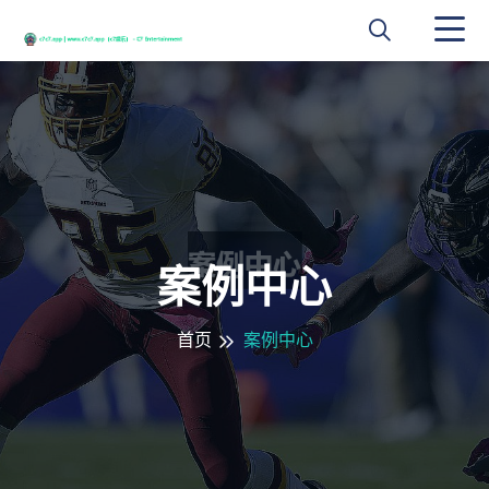
案例中心
首页
案例中心