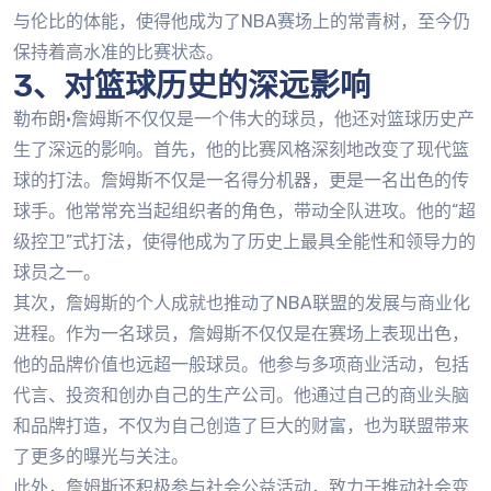
与伦比的体能，使得他成为了NBA赛场上的常青树，至今仍
保持着高水准的比赛状态。
3、对篮球历史的深远影响
勒布朗·詹姆斯不仅仅是一个伟大的球员，他还对篮球历史产
生了深远的影响。首先，他的比赛风格深刻地改变了现代篮
球的打法。詹姆斯不仅是一名得分机器，更是一名出色的传
球手。他常常充当起组织者的角色，带动全队进攻。他的“超
级控卫”式打法，使得他成为了历史上最具全能性和领导力的
球员之一。
其次，詹姆斯的个人成就也推动了NBA联盟的发展与商业化
进程。作为一名球员，詹姆斯不仅仅是在赛场上表现出色，
他的品牌价值也远超一般球员。他参与多项商业活动，包括
代言、投资和创办自己的生产公司。他通过自己的商业头脑
和品牌打造，不仅为自己创造了巨大的财富，也为联盟带来
了更多的曝光与关注。
此外，詹姆斯还积极参与社会公益活动，致力于推动社会变