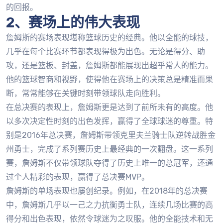
的回报。
2、赛场上的伟大表现
詹姆斯的赛场表现堪称篮球历史的经典。他以全能的球技，
几乎在每个比赛环节都表现得极为出色。无论是得分、助
攻，还是篮板、封盖，詹姆斯都能展现出超乎常人的能力。
他的篮球智商和视野，使得他在赛场上的决策总是精准而果
断，常常能够在关键时刻带领球队走向胜利。
在总决赛的表现上，詹姆斯更是达到了前所未有的高度。他
以多次决定性时刻的出色发挥，赢得了全球球迷的尊重。特
别是2016年总决赛，詹姆斯带领克里夫兰骑士队逆转战胜金
州勇士，完成了系列赛历史上最经典的一次翻盘。这一系列
赛，詹姆斯不仅带领球队夺得了历史上唯一的总冠军，还通
过个人精彩的表现，赢得了总决赛MVP。
詹姆斯的单场表现也屡创纪录。例如，在2018年的总决赛
中，詹姆斯几乎以一己之力抗衡勇士队，连续几场比赛的高
得分和出色表现，依然令球迷为之叹服。他的全能技术和无