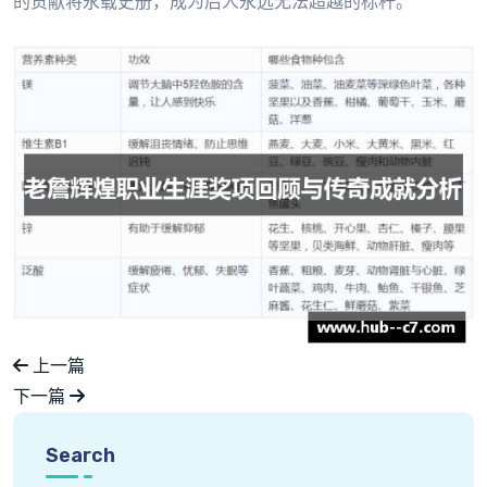
的贡献将永载史册，成为后人永远无法超越的标杆。
上一篇
下一篇
Search