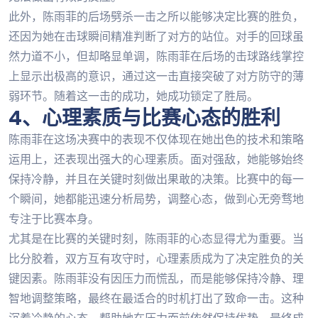
此外，陈雨菲的后场劈杀一击之所以能够决定比赛的胜负，
还因为她在击球瞬间精准判断了对方的站位。对手的回球虽
然力道不小，但却略显单调，陈雨菲在后场的击球路线掌控
上显示出极高的意识，通过这一击直接突破了对方防守的薄
弱环节。随着这一击的成功，她成功锁定了胜局。
4、心理素质与比赛心态的胜利
陈雨菲在这场决赛中的表现不仅体现在她出色的技术和策略
运用上，还表现出强大的心理素质。面对强敌，她能够始终
保持冷静，并且在关键时刻做出果敢的决策。比赛中的每一
个瞬间，她都能迅速分析局势，调整心态，做到心无旁骛地
专注于比赛本身。
尤其是在比赛的关键时刻，陈雨菲的心态显得尤为重要。当
比分胶着，双方互有攻守时，心理素质成为了决定胜负的关
键因素。陈雨菲没有因压力而慌乱，而是能够保持冷静、理
智地调整策略，最终在最适合的时机打出了致命一击。这种