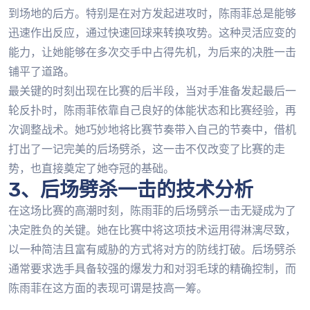
到场地的后方。特别是在对方发起进攻时，陈雨菲总是能够
迅速作出反应，通过快速回球来转换攻势。这种灵活应变的
能力，让她能够在多次交手中占得先机，为后来的决胜一击
铺平了道路。
最关键的时刻出现在比赛的后半段，当对手准备发起最后一
轮反扑时，陈雨菲依靠自己良好的体能状态和比赛经验，再
次调整战术。她巧妙地将比赛节奏带入自己的节奏中，借机
打出了一记完美的后场劈杀，这一击不仅改变了比赛的走
势，也直接奠定了她夺冠的基础。
3、后场劈杀一击的技术分析
在这场比赛的高潮时刻，陈雨菲的后场劈杀一击无疑成为了
决定胜负的关键。她在比赛中将这项技术运用得淋漓尽致，
以一种简洁且富有威胁的方式将对方的防线打破。后场劈杀
通常要求选手具备较强的爆发力和对羽毛球的精确控制，而
陈雨菲在这方面的表现可谓是技高一筹。