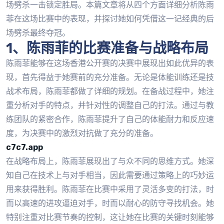
场劈杀一击锁定胜局。本篇文章将从四个方面详细分析陈雨
菲在这场比赛中的表现，并探讨她如何凭借这一记经典的后
场劈杀最终夺冠。
1、陈雨菲的比赛准备与战略布局
陈雨菲能够在这场香港公开赛的决赛中展现出如此优异的表
现，首先得益于她赛前的充分准备。无论是体能训练还是技
战术布局，陈雨菲都做了详细的规划。在备战过程中，她注
重分析对手的特点，并针对性的调整自己的打法。通过与教
练团队的紧密合作，陈雨菲提升了自己的体能耐力和反应速
度，为决赛中的激烈对抗做了充分的准备。
c7c7.app
在战略布局上，陈雨菲展现出了与众不同的思维方式。她深
知自己在技术上与对手相当，因此需要通过策略上的巧妙运
用来获得胜利。陈雨菲在比赛中采用了灵活多变的打法，时
而以高速的进攻逼迫对手，时而以耐心的防守寻找机会。她
特别注重对比赛节奏的控制，这让她在比赛的关键时刻能够