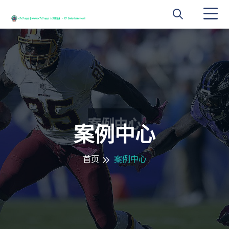
案例中心
首页
案例中心