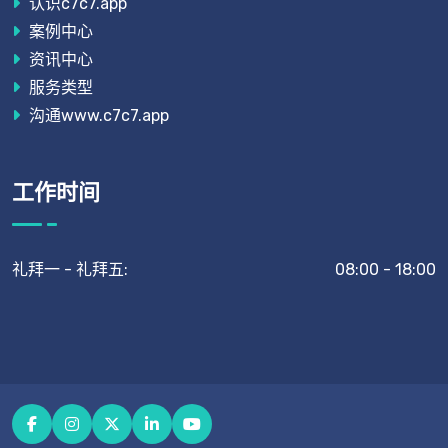
认识c7c7.app
案例中心
资讯中心
服务类型
沟通www.c7c7.app
工作时间
礼拜一 - 礼拜五:
08:00 - 18:00